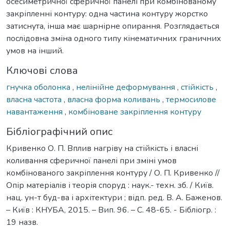
осесиметричної сферичної панелі при комбінованому
закріпленні контуру: одна частина контуру жорстко
затиснута, інша має шарнірне опирання. Розглядається
послідовна зміна одного типу кінематичних граничних
умов на інший.
Ключові слова
гнучка оболонка
,
нелінійне деформування
,
стійкість
,
власна частота
,
власна форма коливань
,
термосилове
навантаження
,
комбіноване закріплення контуру
Бібліографічний опис
Кривенко О. П. Вплив нагріву на стійкість і власні
коливання сферичної панелі при зміні умов
комбінованого закріплення контуру / О. П. Кривенко //
Опір матеріалів і теорія споруд : наук.- техн. зб. / Київ.
нац. ун-т буд-ва і архітектури ; відп. ред. В. А. Баженов.
– Київ : КНУБА, 2015. – Вип. 96. – С. 48-65. - Бібліогр. :
19 назв.