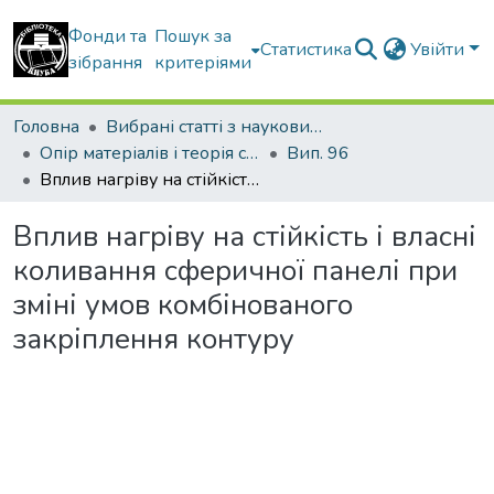
Фонди та
Пошук за
Статистика
Увійти
зібрання
критеріями
Головна
Вибрані статті з наукових збірників КНУБА
Опір матеріалів і теорія споруд
Вип. 96
Вплив нагріву на стійкість і власні коливання сферичної панелі при зміні умов комбінованого закріплення контуру
Вплив нагріву на стійкість і власні
коливання сферичної панелі при
зміні умов комбінованого
закріплення контуру