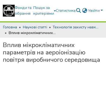
Фонди та
Пошук за
Статистика
Увійти
зібрання
критеріями
Головна
Наукові статті
Технологія захисту навколишнього середовища
Вплив мікрокліматичних параметрів на аероіонізацію повітря виробничого середовища
Вплив мікрокліматичних
параметрів на аероіонізацію
повітря виробничого середовища