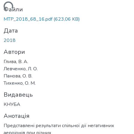
ажиться...
Файли
MTP_2018_68_16.pdf
(623,06 KB)
Дата
2018
Автори
Глива, В. А.
Левченко, Л. О.
Панова, О. В.
Тихенко, О. М.
Видавець
КНУБА
Анотація
Представлені результати спільної дії негативних
аероіонів при різних