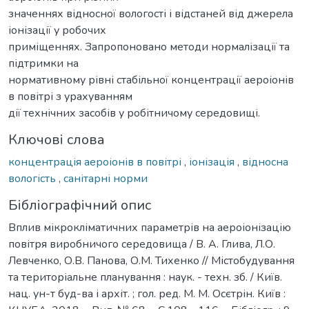
значеннях відносної вологості і відстаней від джерела
іонізації у робочих
приміщеннях. Запропоновано методи нормалізації та
підтримки на
нормативному рівні стабільної концентрації аероіонів
в повітрі з урахуванням
дії технічних засобів у робітничому середовищі.
Ключові слова
концентрація аероіонів в повітрі
,
іонізація
,
відносна
вологість
,
санітарні норми
Бібліографічний опис
Вплив мікрокліматичних параметрів на аероіонізацію
повітря виробничого середовища / В. А. Глива, Л.О.
Левченко, О.В. Панова, О.М. Тихенко // Містобудування
та територіальне планування : наук. - техн. зб. / Київ.
нац. ун-т буд-ва і архіт. ; гол. ред. М. М. Осєтрін. Київ :