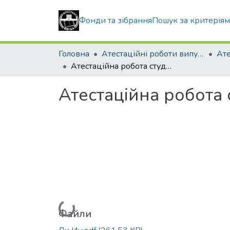
Фонди та зібрання
Пошук за критерія
Головна
Атестаційні роботи випускників
Атестаційна робота студента Лі Їн
Атестаційна робота 
Вантажиться...
Файли