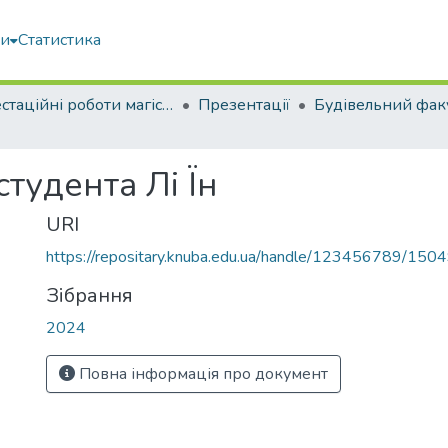
ми
Статистика
Атестаційні роботи магістрів
Презентації
Будівельний фак
студента Лі Їн
URI
https://repositary.knuba.edu.ua/handle/123456789/150
Зібрання
2024
Повна інформація про документ