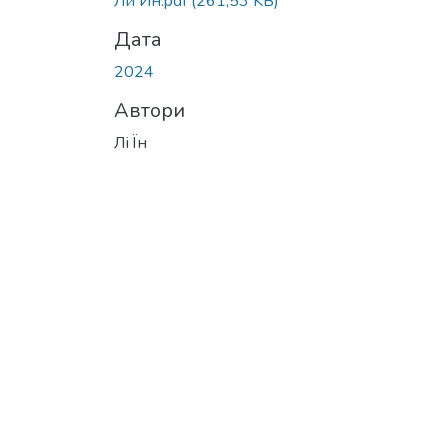
Ли Ин.pdf
(261,53 KB)
Дата
2024
Автори
Лі Їн