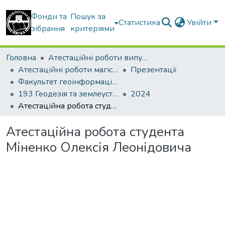
Фонди та
Пошук за
Статистика
Увійти
зібрання
критеріями
Головна
Атестаційні роботи випускників
Атестаційні роботи магістрів
Презентації
Факультет геоінформаційних систем та управління територіями
193 Геодезія та землеустрій. Девелопмент нерухомості
2024
Атестаційна робота студента Міненко Олексія Леонідовича
Атестаційна робота студента
Міненко Олексія Леонідовича