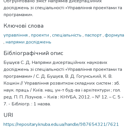
Обґрунтовано зміст напрямів дисертаційних
досліджень зі спеціальності «Управління проектами та
програмами».
Ключові слова
управління
,
проекти
,
спеціальність
,
паспорт
,
формула
,
напрями досліджень
Бібліографічний опис
Бушуєв С. Д. Напрями дисертаційних наукових
досліджень зі спеціальності «Управління проектами та
програмами» / С. Д. Бушуєв, В. Д. Гогунський, К. В.
Кошкін // Управління розвитком складних систем : зб.
наук. праць / Київ. нац. ун-т буд-ва і архітектури ; гол.
ред. П. П. Лізунов. – Київ : КНУБА, 2012. – № 12. – С. 5 -
7. - Бібліогр. : 1 назва.
URI
https://repositary.knuba.edu.ua/handle/987654321/7621