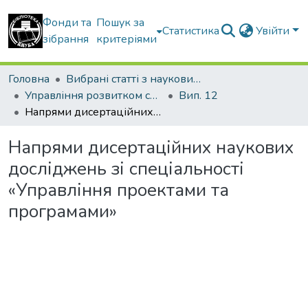
Фонди та
Пошук за
Статистика
Увійти
зібрання
критеріями
Головна
Вибрані статті з наукових збірників КНУБА
Управління розвитком складних систем
Вип. 12
Напрями дисертаційних наукових досліджень зі спеціальності «Управління проектами та програмами»
Напрями дисертаційних наукових
досліджень зі спеціальності
«Управління проектами та
програмами»