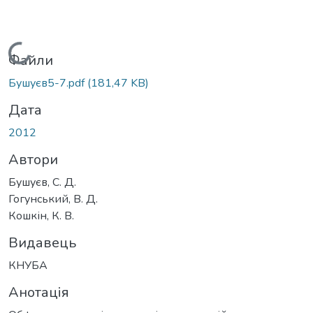
Вантажиться...
Файли
Бушуєв5-7.pdf
(181,47 KB)
Дата
2012
Автори
Бушуєв, С. Д.
Гогунський, В. Д.
Кошкін, К. В.
Видавець
КНУБА
Анотація