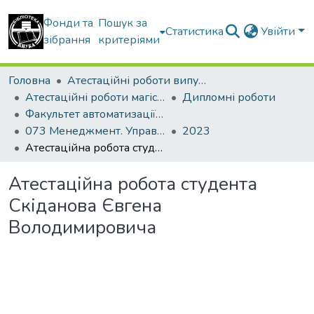
Фонди та
Пошук за
Статистика
Увійти
зібрання
критеріями
Головна
Атестаційні роботи випускників
Атестаційні роботи магістрів
Дипломні роботи
Факультет автоматизації і інформаційних технологій
073 Менеджмент. Управління проектами
2023
Атестаційна робота студента Скіданова Євгена Володимировича
Атестаційна робота студента
Скіданова Євгена
Володимировича