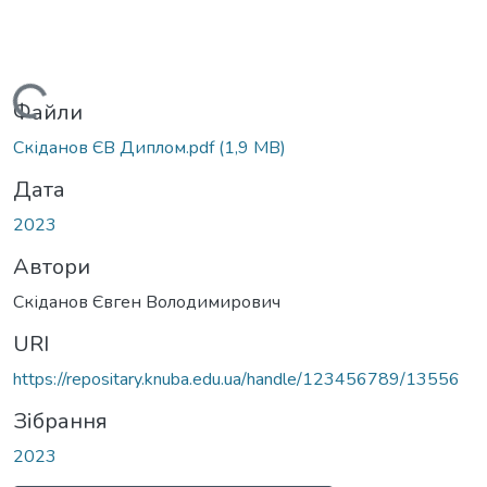
Вантажиться...
Файли
Скіданов ЄВ Диплом.pdf
(1,9 MB)
Дата
2023
Автори
Скіданов Євген Володимирович
URI
https://repositary.knuba.edu.ua/handle/123456789/13556
Зібрання
2023