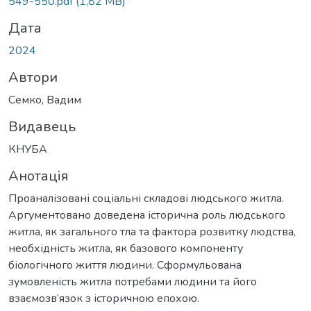
Вантажиться...
549-550.pdf
(1,82 MB)
Дата
2024
Автори
Семко, Вадим
Видавець
КНУБА
Анотація
Проаналізовані соціальні складові людського житла.
Аргументовано доведена історична роль людського
житла, як загального тла та фактора розвитку людства,
необхідність житла, як базового компоненту
біологічного життя людини. Сформульована
зумовленість житла потребами людини та його
взаємозв’язок з історичною епохою.