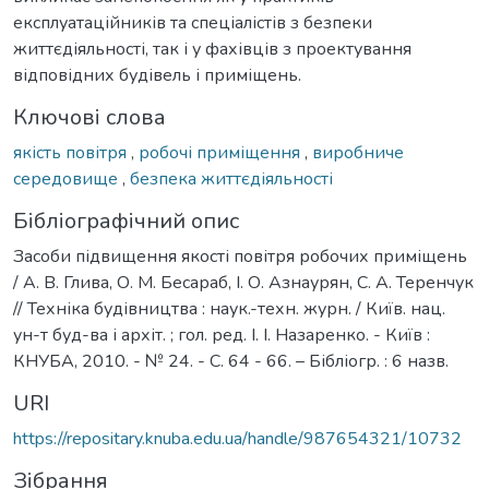
експлуатаційників та спеціалістів з безпеки
життєдіяльності, так і у фахівців з проектування
відповідних будівель і приміщень.
Ключові слова
якість повітря
,
робочі приміщення
,
виробниче
середовище
,
безпека життєдіяльності
Бібліографічний опис
Засоби підвищення якості повітря робочих приміщень
/ А. В. Глива, О. М. Бесараб, І. О. Азнаурян, С. А. Теренчук
// Техніка будівництва : наук.-техн. журн. / Київ. нац.
ун-т буд-ва і архіт. ; гол. ред. І. І. Назаренко. - Київ :
КНУБА, 2010. - № 24. - С. 64 - 66. – Бібліогр. : 6 назв.
URI
https://repositary.knuba.edu.ua/handle/987654321/10732
Зібрання