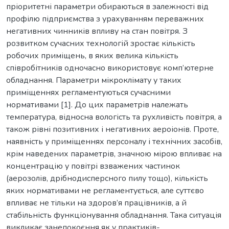
пріоритетні параметри обираються в залежності від
профілю підприємства з урахуванням переважних
негативних чинників впливу на стан повітря. З
розвитком сучасних технологій зростає кількість
робочих приміщень, в яких велика кількість
співробітників одночасно використовує комп’ютерне
обладнання. Параметри мікроклімату у таких
приміщеннях регламентуються сучасними
нормативами [1]. До цих параметрів належать
температура, відносна вологість та рухливість повітря, а
також рівні позитивних і негативних аероіонів. Проте,
наявність у приміщеннях персоналу і технічних засобів,
крім наведених параметрів, значною мірою впливає на
концентрацію у повітрі взважених частинок
(аерозолів, дрібнодисперсного пилу тощо), кількість
яких нормативами не регламентується, але суттєво
впливає не тільки на здоров’я працівників, а й
стабільність функціонування обладнання. Така ситуація
викликає занепокоєння як у практиків-