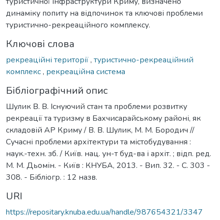
туристичної інфраструктури Криму, визначено
динаміку попиту на відпочинок та ключові проблеми
туристично-рекреаційного комплексу.
Ключові слова
рекреаційні території
,
туристично-рекреаційний
комплекс
,
рекреаційна система
Бібліографічний опис
Шулик В. В. Існуючий стан та проблеми розвитку
рекреації та туризму в Бахчисарайському районі, як
складовій АР Криму / В. В. Шулик, М. М. Бородич //
Сучасні проблеми архітектури та містобудування :
наук.-техн. зб. / Київ. нац. ун-т буд-ва і архіт. ; відп. ред.
М. М. Дьомін. - Київ : КНУБА, 2013. - Вип. 32. - С. 303 -
308. - Бібліогр. : 12 назв.
URI
https://repositary.knuba.edu.ua/handle/987654321/3347