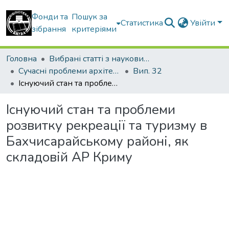
Фонди та
Пошук за
Статистика
Увійти
зібрання
критеріями
Головна
Вибрані статті з наукових збірників КНУБА
Сучасні проблеми архітектури та містобудування
Вип. 32
Існуючий стан та проблеми розвитку рекреації та туризму в Бахчисарайському районі, як складовій АР Криму
Існуючий стан та проблеми
розвитку рекреації та туризму в
Бахчисарайському районі, як
складовій АР Криму