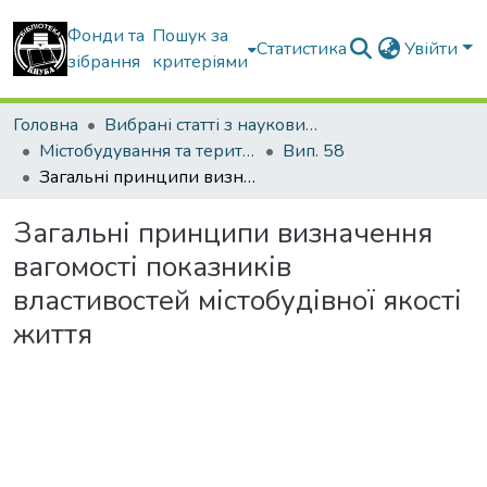
Фонди та
Пошук за
Статистика
Увійти
зібрання
критеріями
Головна
Вибрані статті з наукових збірників КНУБА
Містобудування та територіальне планування
Вип. 58
Загальні принципи визначення вагомості показників властивостей містобудівної якості життя
Загальні принципи визначення
вагомості показників
властивостей містобудівної якості
життя