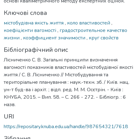
основі кваліметричного методу експертних оцінок.
Ключові слова
містобудівна якість життя
,
коло властивостей
,
коефіцієнти вагомості
,
градостроительное качество
жизни
,
коэффициент значимости
,
круг свойств
Бібліографічний опис
Лісниченко С. В. Загальні принципи визначення
вагомості показників властивостей містобудівної якості
життя / С. В. Лісниченко // Містобудування та
територіальне планування : наук.-техн. зб. / Київ. нац.
ун-т буд-ва і архіт. ; відп. ред. М. М. Осєтрін. - Київ :
КНУБА, 2015. – Вип. 58. – С. 266 - 272. - Бібліогр. : 6
назв.
URI
https://repositary.knuba.edu.ua/handle/987654321/7618
Зібрання