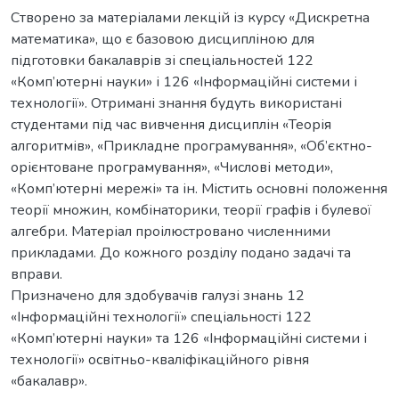
Створено за матеріалами лекцій із курсу «Дискретна
математика», що є базовою дисципліною для
підготовки бакалаврів зі спеціальностей 122
«Комп’ютерні науки» і 126 «Інформаційні системи і
технології». Отримані знання будуть використані
студентами під час вивчення дисциплін «Теорія
алгоритмів», «Прикладне програмування», «Об’єктно-
орієнтоване програмування», «Числові методи»,
«Комп’ютерні мережі» та ін. Містить основні положення
теорії множин, комбінаторики, теорії графів і булевої
алгебри. Матеріал проілюстровано численними
прикладами. До кожного розділу подано задачі та
вправи.
Призначено для здобувачів галузі знань 12
«Інформаційні технології» спеціальності 122
«Комп’ютерні науки» та 126 «Інформаційні системи і
технології» освітньо-кваліфікаційного рівня
«бакалавр».