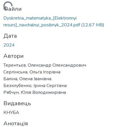
ажиться...
Файли
Dyskretna_matematyka_[Elektronnyi
resurs]_navchalnyi_posibnyk_2024.pdf
(12,67 MB)
Дата
2024
Автори
Терентьєв, Олександр Олександрович
Серпінська, Ольга Ігорівна
Баліна, Олена Іванівна
Безклубенко, Ірина Сергіївна
Рябчун, Юлія Володимирівна
Видавець
КНУБА
Анотація