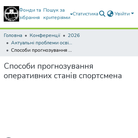
Фонди та
Пошук за
Статистика
Увійти
зібрання
критеріями
Головна
Конференції
2026
Актуальні проблеми освітнього процесу в контексті європейського вибору України
Способи прогнозування оперативних станів спортсмена
Способи прогнозування
оперативних станів спортсмена