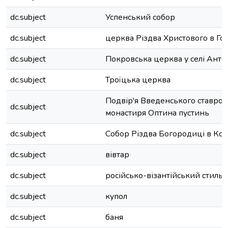
dc.subject
Успенський собор
dc.subject
церква Різдва Христового в Г
dc.subject
Покровська церква у селі Анто
dc.subject
Троїцька церква
Подвір'я Введенського ставропі
dc.subject
монастиря Оптина пустинь
dc.subject
Собор Різдва Богородиці в Ко
dc.subject
вівтар
dc.subject
російсько-візантійський стиль
dc.subject
купол
dc.subject
баня