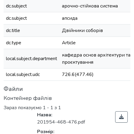
dc.subject
арочно-стійкова система
dc.subject
апсида
dc.title
Двійники соборів
dc.type
Article
кафедра основ архітектури та 
local.subject.department
проєктування
local.subject.udc
726.6(477.46)
Файли
Контейнер файлів
Зараз показуємо
1 - 1 з 1
Назва:
201954-468-476.pdf
Розмір: