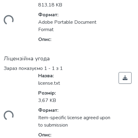
813,18 KB
Формат:
ься...
Adobe Portable Document
Format
Опис:
Ліцензійна угода
Зараз показуємо
1 - 1 з 1
Назва:
license.txt
Розмір:
3,67 KB
Формат:
ься...
Item-specific license agreed upon
to submission
Опис: