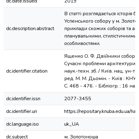
dc.date.issued
2019
В статті розглядається історія 
Успенського собору у м. Золото
dc.description.abstract
приклади схожих соборів та ана
планувальними, стилістичними
особливостями.
Ященко О. Ф. Двійники соборів 
Сучасні проблеми архітектури т
dc.identifier.citation
наук.-техн. зб. / Київ. нац. ун-т б
ред. М. М. Дьомін. - Київ : КНУБ
С. 468 - 476. - Бібліогр. : 16 наз
dc.identifier.issn
2077-3455
dc.identifier.uri
https://repositary.knuba.edu.ua
dc.language.iso
uk_UA
dc.subject
м. Золотоноша