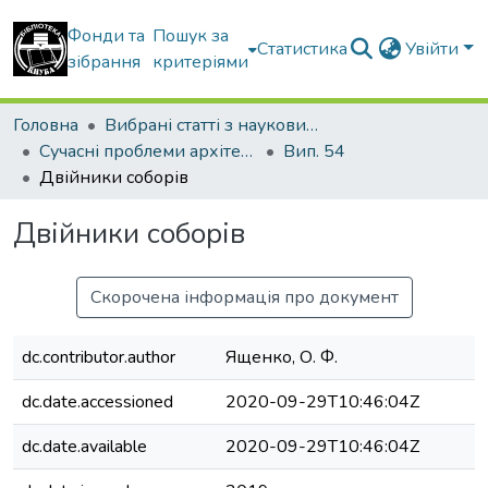
Фонди та
Пошук за
Статистика
Увійти
зібрання
критеріями
Головна
Вибрані статті з наукових збірників КНУБА
Сучасні проблеми архітектури та містобудування
Вип. 54
Двійники соборів
Двійники соборів
Скорочена інформація про документ
dc.contributor.author
Ященко, О. Ф.
dc.date.accessioned
2020-09-29T10:46:04Z
dc.date.available
2020-09-29T10:46:04Z