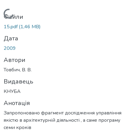
Вантажиться...
Файли
15.pdf
(1,46 MB)
Дата
2009
Автори
Товбич, В. В.
Видавець
КНУБА
Анотація
Запропоновано фрагмент дослідження управління
якістю в архітектурній діяльності , а саме програму
семи кроків