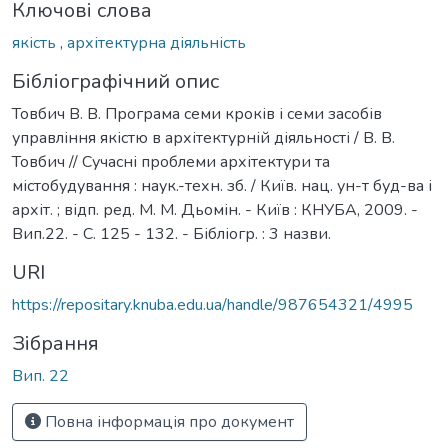
Ключові слова
якість
,
архітектурна діяльність
Бібліографічний опис
Товбич В. В. Програма семи кроків і семи засобів
управління якістю в архітектурній діяльності / В. В.
Товбич // Сучасні проблеми архітектури та
містобудування : наук.-техн. зб. / Київ. нац. ун-т буд-ва і
архіт. ; відп. ред. М. М. Дьомін. - Київ : КНУБА, 2009. -
Вип.22. - С. 125 - 132. - Бібліогр. : 3 назви.
URI
https://repositary.knuba.edu.ua/handle/987654321/4995
Зібрання
Вип. 22
Повна інформація про документ