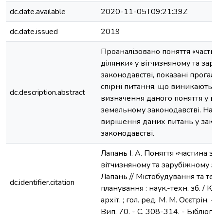
dc.date.available
2020-11-05T09:21:39Z
dc.date.issued
2019
Проаналізовано поняття «части
ділянки» у вітчизняному та зар
законодавстві, показані прогали
спірні питання, що виникають і
dc.description.abstract
визначення даного поняття у в
земельному законодавстві. На
вирішення даних питань у зак
законодавстві.
Лапань І. А. Поняття «частина з
вітчизняному та зарубіжному зак
Лапань // Містобудування та те
dc.identifier.citation
планування : наук.-техн. зб. / Ки
архіт. ; гол. ред. М. М. Осєтрін. 
Вип. 70. - С. 308-314. - Бібліогр.