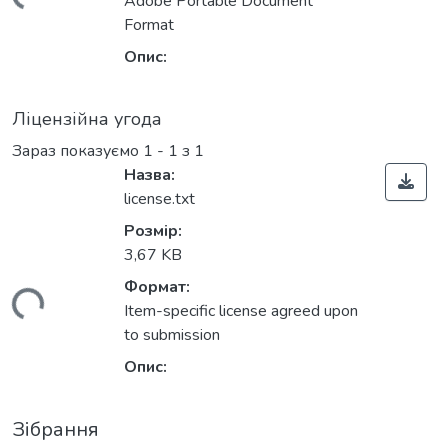
ться...
Adobe Portable Document
Format
Опис:
Ліцензійна угода
Зараз показуємо
1 - 1 з 1
Назва:
license.txt
Розмір:
3,67 KB
Формат:
ться...
Item-specific license agreed upon
to submission
Опис:
Зібрання