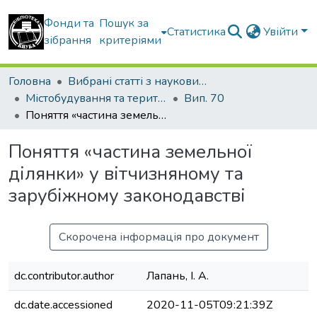
Фонди та
Пошук за
Статистика
Увійти
зібрання
критеріями
Головна
Вибрані статті з наукових збірників КНУБА
Містобудування та територіальне планування
Вип. 70
Поняття «частина земельної ділянки» у вітчизняному та зарубіжному законодавстві
Поняття «частина земельної
ділянки» у вітчизняному та
зарубіжному законодавстві
Скорочена інформація про документ
dc.contributor.author
Лапань, І. А.
dc.date.accessioned
2020-11-05T09:21:39Z