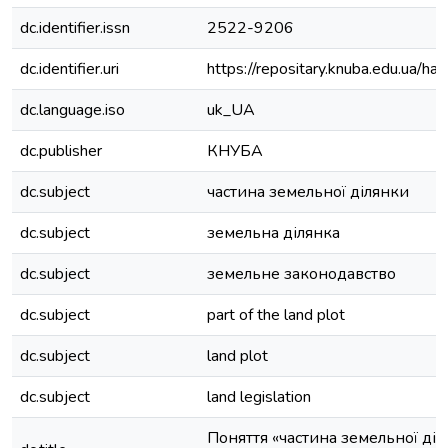
dc.identifier.issn
2522-9206
dc.identifier.uri
https://repositary.knuba.edu.ua
dc.language.iso
uk_UA
dc.publisher
КНУБА
dc.subject
частина земельної ділянки
dc.subject
земельна ділянка
dc.subject
земельне законодавство
dc.subject
part of the land plot
dc.subject
land plot
dc.subject
land legislation
Поняття «частина земельної діл