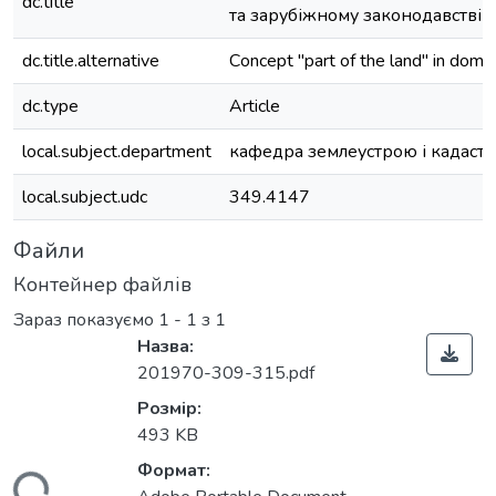
dc.title
та зарубіжному законодавстві
dc.title.alternative
Сoncept "part of the land" in dome
dc.type
Article
local.subject.department
кафедра землеустрою і кадастр
local.subject.udc
349.4147
Файли
Контейнер файлів
Зараз показуємо
1 - 1 з 1
Назва:
201970-309-315.pdf
Розмір:
493 KB
Формат: