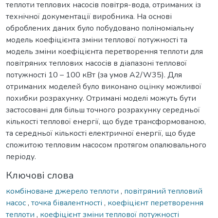
теплоти теплових насосів повітря-вода, отриманих із
технічної документації виробника. На основі
оброблених даних було побудовано поліноміальну
модель коефіцієнта зміни теплової потужності та
модель зміни коефіцієнта перетворення теплоти для
повітряних теплових насосів в діапазоні теплової
потужності 10 – 100 кВт (за умов A2/W35). Для
отриманих моделей було виконано оцінку можливої
похибки розрахунку. Отримані моделі можуть бути
застосовані для більш точного розрахунку середньої
кількості теплової енергії, що буде трансформованою,
та середньої кількості електричної енергії, що буде
спожитою тепловим насосом протягом опалювального
періоду.
Ключові слова
комбіноване джерело теплоти
,
повітряний тепловий
насос
,
точка бівалентності
,
коефіцієнт перетворення
теплоти
,
коефіцієнт зміни теплової потужності