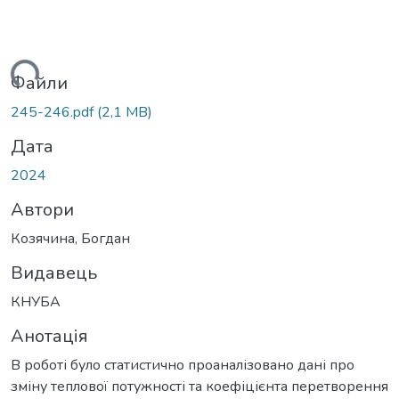
ться...
Файли
245-246.pdf
(2,1 MB)
Дата
2024
Автори
Козячина, Богдан
Видавець
КНУБА
Анотація
В роботі було статистично проаналізовано дані про
зміну теплової потужності та коефіцієнта перетворення