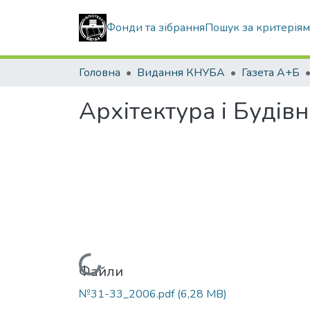
Фонди та зібрання
Пошук за критерія
Головна
Видання КНУБА
Газета А+Б
Архітектура і Будів
Вантажиться...
Файли
№31-33_2006.pdf
(6,28 MB)