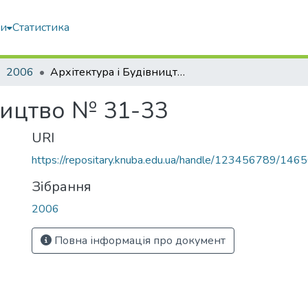
ми
Статистика
2006
Архітектура і Будівництво № 31-33
ництво № 31-33
URI
https://repositary.knuba.edu.ua/handle/123456789/146
Зібрання
2006
Повна інформація про документ