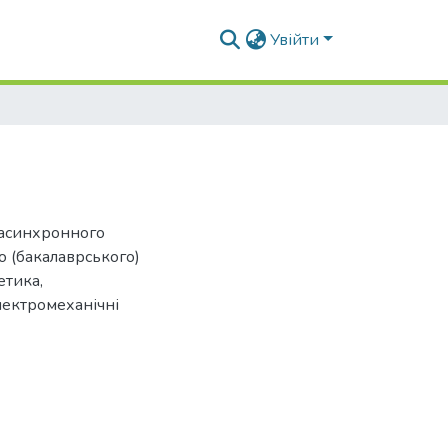
Увійти
 асинхронного
о (бакалаврського)
етика,
Електромеханічні