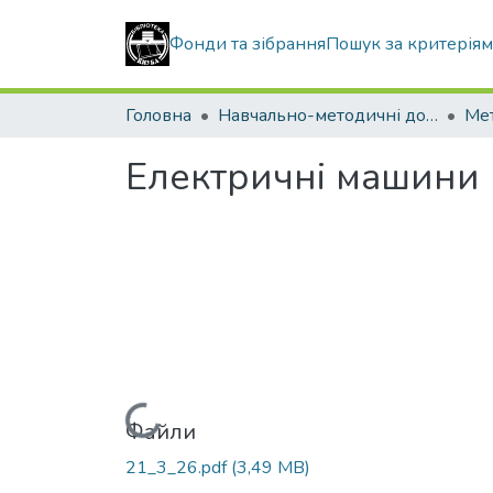
Фонди та зібрання
Пошук за критерія
Головна
Навчально-методичні документи
Електричні машини
Вантажиться...
Файли
21_3_26.pdf
(3,49 MB)