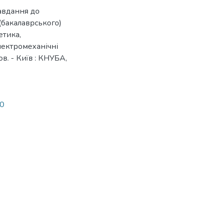
завдання до
(бакалаврського)
етика,
Електромеханічні
ов. - Київ : КНУБА,
70