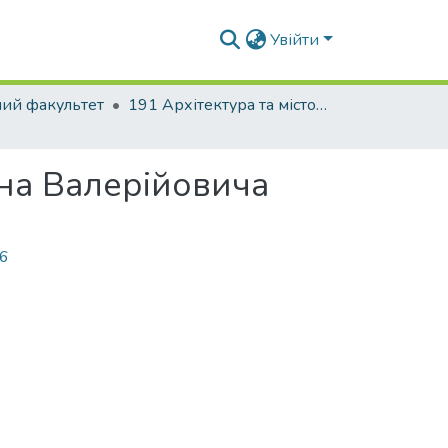
Увійти
ний факультет
191 Архітектура та містобудування
ена Валерійовича
56