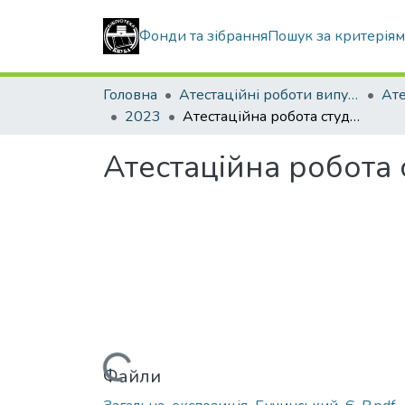
Фонди та зібрання
Пошук за критерія
Головна
Атестаційні роботи випускників
2023
Атестаційна робота студента Бучинського Євгена Валерійовича
Атестаційна робота
Вантажиться...
Файли