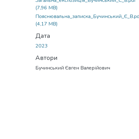
Загальна_експозиція_Бучинський_Є_В.pdf
(7,96 MB)
Пояснювальна_записка_Бучинський_Є_В.pd
(4,17 MB)
Дата
2023
Автори
Бучинський Євген Валерійович