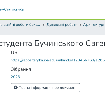
ми
Статистика
Атестаційні роботи бакалаврів
Дипломні роботи
Архітектур
 студента Бучинського Євг
URI
https://repositary.knuba.edu.ua/handle/123456789/128
Зібрання
2023
Повна інформація про документ