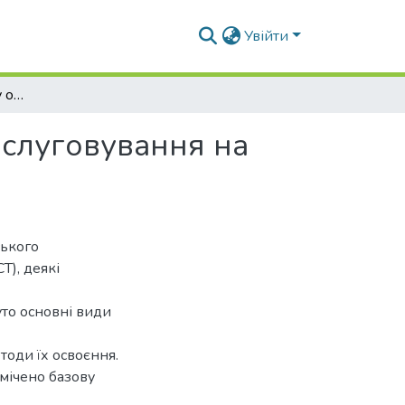
Увійти
Передумови розвитку об’єктів громадського обслуговування на складних територіях
бслуговування на
ського
Т), деякі
уто основні види
тоди їх освоєння.
мічено базову