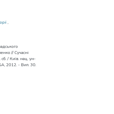
орії
,
мадського
енко // Сучасні
б. / Київ. нац. ун-
УБА, 2012. - Вип. 30.