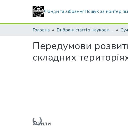
Фонди та зібрання
Пошук за критерія
Головна
Вибрані статті з наукових збірників КНУБА
Передумови розвитк
складних територія
Вантажиться...
Файли