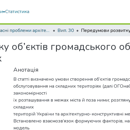
ми
Статистика
Сучасні проблеми архітектури та містобудування
Вип. 30
у об’єктів громадського о
х
Анотація
В статті визначено умови створення об’єктів громад
обслуговування на складних територіях (далі ОГОнаС
закономірності
їх розташування в межах міста й поза ними; розглян
складних
територій України та архітектурно-конструктивні ме
Встановлено взаємозв’язок формуючих факторів, на
модель