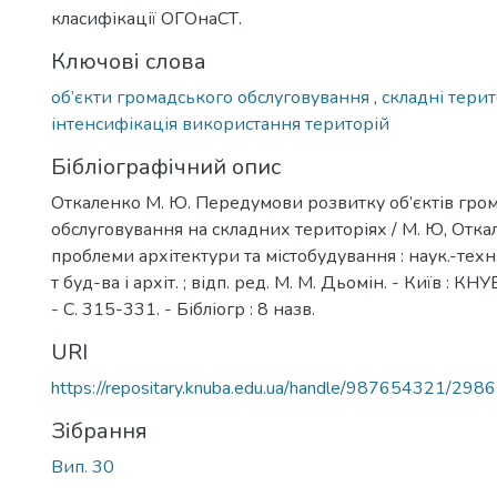
класифікації ОГОнаСТ.
Ключові слова
об’єкти громадського обслуговування
,
складні терит
інтенсифікація використання територій
Бібліографічний опис
Откаленко М. Ю. Передумови розвитку об’єктів гро
обслуговування на складних територіях / М. Ю, Откал
проблеми архітектури та містобудування : наук.-техн. с
т буд-ва і архіт. ; відп. ред. М. М. Дьомін. - Київ : КН
- С. 315-331. - Бібліогр : 8 назв.
URI
https://repositary.knuba.edu.ua/handle/987654321/2986
Зібрання
Вип. 30