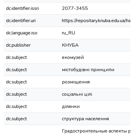
dc.identifier.issn
2077-3455
dc.identifier.uri
https://repositary.knuba.edu.ua
dc.language.iso
ru_RU
dc.publisher
КНУБА
dc.subject
екомузей
dc.subject
містобудівні принципи
dc.subject
розміщення
dc.subject
соціальні цілі
dc.subject
ділянки
dc.subject
структура населення
Градостроительные аспекты р