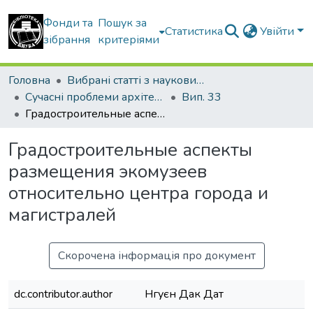
Фонди та
Пошук за
Статистика
Увійти
зібрання
критеріями
Головна
Вибрані статті з наукових збірників КНУБА
Сучасні проблеми архітектури та містобудування
Вип. 33
Градостроительные аспекты размещения экомузеев относительно центра города и магистралей
Градостроительные аспекты
размещения экомузеев
относительно центра города и
магистралей
Скорочена інформація про документ
dc.contributor.author
Нгуєн Дак Дат