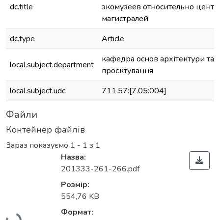
dc.title
экомузеев относительно центр
магистралей
dc.type
Article
кафедра основ архітектури та 
local.subject.department
проєктування
local.subject.udc
711.57:[7.05:004]
Файли
Контейнер файлів
Зараз показуємо
1 - 1 з 1
Назва:
201333-261-266.pdf
Розмір:
Вантажиться...
554,76 KB
Формат: