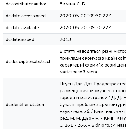
dc.contributor.author
Зиміна, С. Б.
dc.date.accessioned
2020-05-20T09:30:22Z
dc.date.available
2020-05-20T09:30:22Z
dc.date.issued
2013
В статтi наводяться різні містобу
приклади екомузеїв країн світу,
dc.description.abstract
характерні схеми їх розміщенн
магістралей міста.
Нгуєн Дак Дат. Градостроител
размещения экомузеев относи
города и магистралей / Д. Д. Нгу
dc.identifier.citation
Сучасні проблеми архітектури т
наук.-техн. зб. / Київ. нац. ун-т б
ред. М. М. Дьомін. - Київ : КНУБ
С. 261 - 266. - Бібліогр. : 4 назв