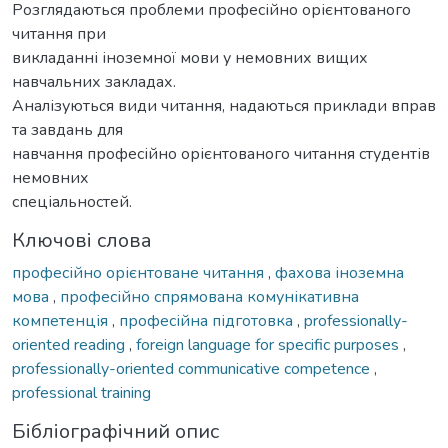
Розглядаються проблеми професійно орієнтованого
читання при
викладанні іноземної мови у немовних вищих
навчальних закладах.
Аналізуються види читання, надаються приклади вправ
та завдань для
навчання професійно орієнтованого читання студентів
немовних
спеціальностей.
Ключові слова
професійно орієнтоване читання
,
фахова іноземна
мова
,
професійно спрямованa комунікативна
компетенція
,
професійна підготовка
,
professionally-
oriented reading
,
foreign language for specific purposes
,
professionally-oriented communicative competence
,
professional training
Бібліографічний опис