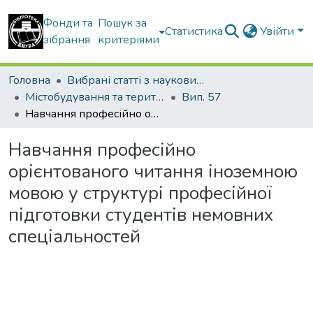
Фонди та
Пошук за
Статистика
Увійти
зібрання
критеріями
Головна
Вибрані статті з наукових збірників КНУБА
Містобудування та територіальне планування
Вип. 57
Навчання професійно орієнтованого читання іноземною мовою у структурі професійної підготовки студентів немовних спеціальностей
Навчання професійно
орієнтованого читання іноземною
мовою у структурі професійної
підготовки студентів немовних
спеціальностей