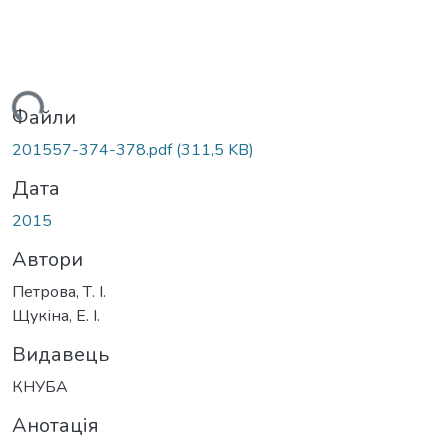
иться...
Файли
201557-374-378.pdf
(311,5 KB)
Дата
2015
Автори
Петрова, Т. І.
Щукіна, Е. І.
Видавець
КНУБА
Анотація