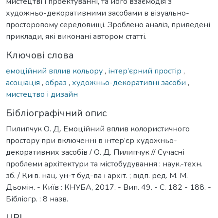
мистецтві і проектуванні, та його взаємодія з
художньо-декоративними засобами в візуально-
просторовому середовищі. Зроблено аналіз, приведені
приклади, які виконані автором статті.
Ключові слова
емоційний вплив кольору
,
інтер’єрний простір
,
асоціація
,
образ
,
художньо-декоративні засоби
,
мистецтво і дизайн
Бібліографічний опис
Пилипчук О. Д. Емоційний вплив колористичного
простору при включенні в інтер’єр художньо-
декоративних засобів / О. Д. Пилипчук // Сучасні
проблеми архітектури та містобудування : наук.-техн.
зб. / Київ. нац. ун-т буд-ва і архіт. ; відп. ред. М. М.
Дьомін. - Київ : КНУБА, 2017. - Вип. 49. - С. 182 - 188. -
Бібліогр. : 8 назв.
URI