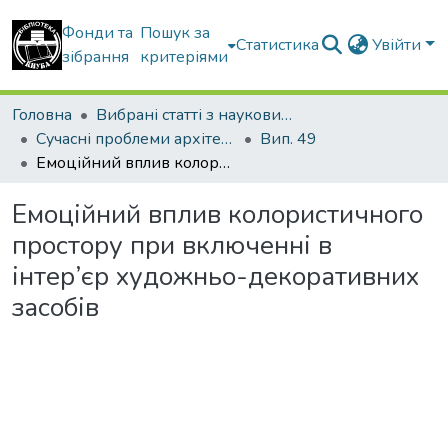
Фонди та
Пошук за
Статистика
Увійти
зібрання
критеріями
Головна
Вибрані статті з наукових збірників КНУБА
Сучасні проблеми архітектури та містобудування
Вип. 49
Емоційний вплив колористичного простору при включенні в інтер’єр художньо-декоративних засобів
Емоційний вплив колористичного
простору при включенні в
інтер’єр художньо-декоративних
засобів