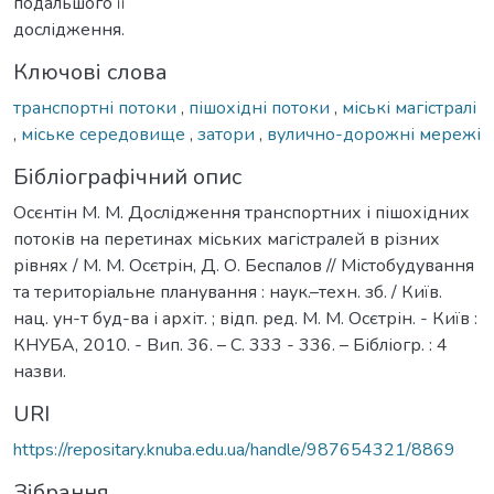
подальшого її
дослідження.
Ключові слова
транспортні потоки
,
пішохідні потоки
,
міські магістралі
,
міське середовище
,
затори
,
вулично-дорожні мережі
Бібліографічний опис
Осєнтін М. М. Дослідження транспортних і пішохідних
потоків на перетинах міських магістралей в різних
рівнях / М. М. Осєтрін, Д. О. Беспалов // Містобудування
та територіальне планування : наук.–техн. зб. / Київ.
нац. ун-т буд-ва і архіт. ; відп. ред. М. М. Осєтрін. - Київ :
КНУБА, 2010. - Вип. 36. – С. 333 - 336. – Бібліогр. : 4
назви.
URI
https://repositary.knuba.edu.ua/handle/987654321/8869
Зібрання