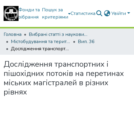
Фонди та
Пошук за
Статистика
Увійти
зібрання
критеріями
Головна
Вибрані статті з наукових збірників КНУБА
Містобудування та територіальне планування
Вип. 36
Дослідження транспортних і пішохідних потоків на перетинах міських магістралей в різних рівнях
Дослідження транспортних і
пішохідних потоків на перетинах
міських магістралей в різних
рівнях