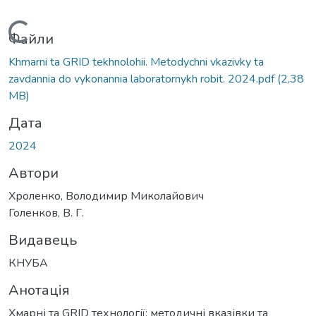
Вантажиться...
Файли
Khmarni ta GRID tekhnolohii. Metodychni vkazivky ta
zavdannia do vykonannia laboratornykh robit. 2024.pdf
(2,38
MB)
Дата
2024
Автори
Хроленко, Володимир Миколайович
Голенков, В. Г.
Видавець
КНУБА
Анотація
Хмарні та GRID технології: методичні вказівки та