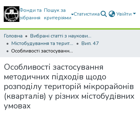
Фонди та
Пошук за
Статистика
Увійти
зібрання
критеріями
Головна
Вибрані статті з наукових збірників КНУБА
Містобудування та територіальне планування
Вип. 47
Особливості застосування методичних підходів щодо розподілу територій мікрорайонів (кварталів) у різних містобудівних умовах
Особливості застосування
методичних підходів щодо
розподілу територій мікрорайонів
(кварталів) у різних містобудівних
умовах