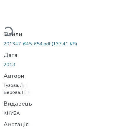
иться...
Файли
201347-645-654.pdf
(137,41 KB)
Дата
2013
Автори
Тузова, Л. І.
Берова, П. І.
Видавець
КНУБА
Анотація