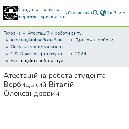
Фонди та
Пошук за
Статистика
Увійти
зібрання
критеріями
Головна
Атестаційні роботи випускників
Атестаційні роботи бакалаврів
Дипломні роботи
Факультет автоматизації і інформаційних технологій
122 Комп’ютерні науки. Інформаційні управляючі системи і технології
2024
Атестаційна робота студента Вербицький Віталій Олександрович
Атестаційна робота студента
Вербицький Віталій
Олександрович