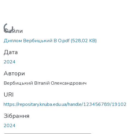
Вантажиться...
Файли
Диплом Вербицький В О.pdf
(528,02 KB)
Дата
2024
Автори
Вербицький Віталій Олександрович
URI
https://repositary.knuba.edu.ua/handle/123456789/19102
Зібрання
2024