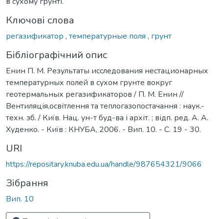
в сухому грунті.
Ключові слова
регазификатор
,
температурные поля
,
грунт
Бібліографічний опис
Енин П. М. Результаты исследования нестационарных
температурных полей в сухом грунте вокруг
геотермальных регазификаторов / П. М. Енин //
Вентиляція,освітлення та теплогазопостачання : наук.-
техн. зб. / Київ. Нац. ун-т буд-ва і архіт. ; відп. ред. А. А.
Худенко. - Київ : КНУБА, 2006. - Вип. 10. - С. 19 - 30.
URI
https://repositary.knuba.edu.ua/handle/987654321/9066
Зібрання
Вип. 10