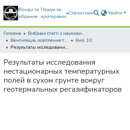
Фонди та
Пошук за
Статистика
Увійти
зібрання
критеріями
Головна
Вибрані статті з наукових збірників КНУБА
Вентиляція, освітлення та теплогазопостачання
Вип. 10
Результаты исследования нестационарных температурных полей в сухом грунте вокруг геотермальных регазификаторов
Результаты исследования
нестационарных температурных
полей в сухом грунте вокруг
геотермальных регазификаторов