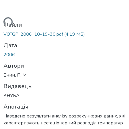
ться...
Файли
VOTGP_2006_10-19-30.pdf
(4,19 MB)
Дата
2006
Автори
Енин, П. М.
Видавець
КНУБА
Анотація
Наведено результати аналізу розрахункових даних, які
характеризують нестаціонарний розподіл температур