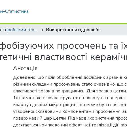
ми
Статистика
Актуальні проблеми теорії і практики експертизи товарів: V Міжнародна науково-практична інтернет-конференція
Використання гідрофобізуючих просочень та їх вплив на експлуатаційні та естетичні властивості керамічної цегли
фобізуючих просочень та ї
тетичні властивості керамі
Анотація
Доведено, що після оброблення дослідних зразків к
різними складами просочувань стало очевидно, що 
властивості зразків покращились. Для зразків цегли
1» відмінною є поява сіруватого нальоту на поверхн
кварцу і деяких мікротріщин, що може бути пояснен
утвореної складовими компонентами просочення, 
поверхневий шар цегли. Під час використання прос
досягається комплексний ефект нейтралізації дії ка