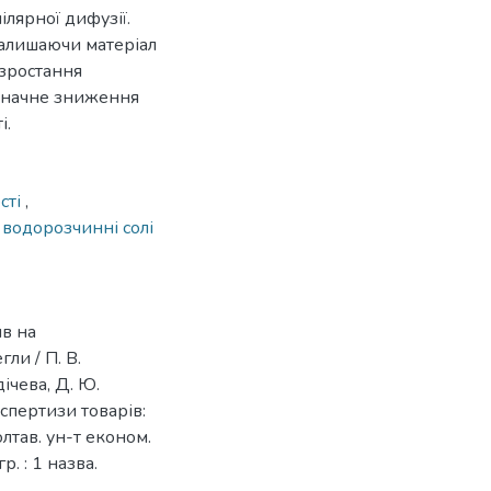
лярної дифузії.
залишаючи матеріал
 зростання
 значне зниження
і.
сті
,
,
водорозчинні солі
ив на
ли / П. В.
дічева, Д. Ю.
спертизи товарів:
лтав. ун-т економ.
гр. : 1 назва.