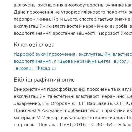
включень, зменшення висолооутворень, зупинка капі
Дане просочення не утворює плівкового покриття, 
паропроникним. Крім цього, спостерігається значне
експлуатаційних властивостей керамічних виробів:
водопоглинання, зростання міцності і морозостійкост
Ключові слова
гідрофобізуючі просочення
,
експлуатаційні властиво
водопоглинання
,
лицьова керамічна цегла
,
висоли
,
висоли
,
«Фасад 1»
Бібліографічний опис
Використання гідрофобізуючих просочень та їх впл
експлуатаційні та естетичні властивості керамічної цег
Захарченко, І. В. Огороднік, П. Г. Варшавець, О. П. Ю
Присяжна // Актуальні проблеми теорії і практики ек
матеріали V Міжнар. наук.-практ. інтернет-конф. / По
і торгівлі. – Полтава : ПУЕТ, 2018. – С. 80 – 84. - Бібліо