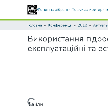
Фонди та зібрання
Пошук за критерія
Головна
Конференції
2018
Використання гідро
експлуатаційні та ес
Файли