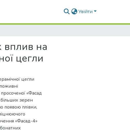
Увійти
х вплив на
чної цегли
ерамічної цегли
споживні
, просоченої «Фасад
і більших зерен
о появою плівки,
зміцнюючого
очення «Фасад-4»
рбонатних