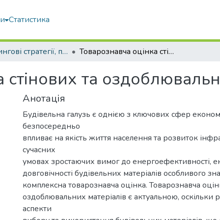
ми
Статистика
Маркетингові стратегії, підприємництво і торгівля: сучасний стан, напрямки розвитку
Товарознавча оцінка стінових та оздоблювальних матеріалів
 стінових та оздоблювальн
Анотація
Будівельна галузь є однією з ключових сфер економ
безпосередньо
впливає на якість життя населення та розвиток інфр
сучасних
умовах зростаючих вимог до енергоефективності, ек
довговічності будівельних матеріалів особливого зн
комплексна товарознавча оцінка. Товарознавча оцінк
оздоблювальних матеріалів є актуальною, оскільки 
аспекти