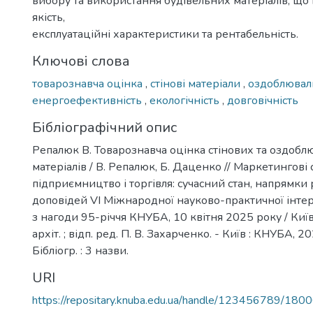
вибору та використання будівельних матеріалів, що
якість,
експлуатаційні характеристики та рентабельність.
Ключові слова
товарознавча оцінка
,
стінові матеріали
,
оздоблювал
енергоефективність
,
екологічність
,
довговічність
Бібліографічний опис
Репалюк В. Товарознавча оцінка стінових та оздоб
матеріалів / В. Репалюк, Б. Даценко // Маркетингові с
підприємництво і торгівля: сучасний стан, напрямки 
доповідей VІ Міжнародної науково-практичної інте
з нагоди 95-річчя КНУБА, 10 квітня 2025 року / Київ.
архіт. ; відп. ред. П. В. Захарченко. - Київ : КНУБА, 20
Бібліогр. : 3 назви.
URI
https://repositary.knuba.edu.ua/handle/123456789/180