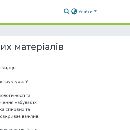
Увійти
их матеріалів
іки, що
аструктури. У
ологічності та
ачення набуває їх
а стінових та
розкриває важливі