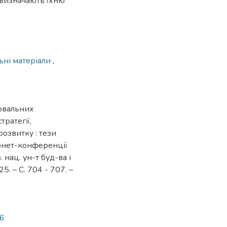
 визначають їхню
ьні матеріали
,
лювальних
тратегії,
розвитку : тези
рнет-конференції
 нац. ун-т буд-ва і
25. – С. 704 - 707. –
06