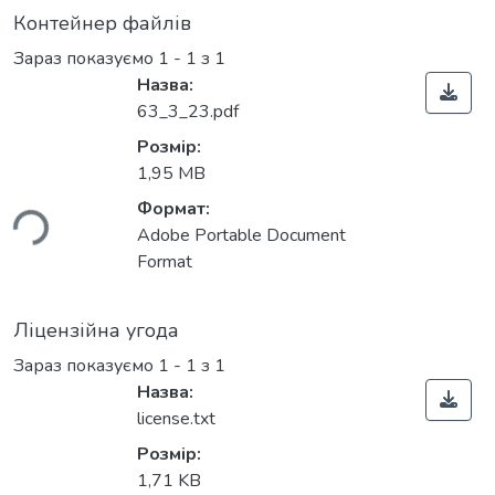
Контейнер файлів
Зараз показуємо
1 - 1 з 1
Назва:
63_3_23.pdf
Розмір:
1,95 MB
ься...
Формат:
Adobe Portable Document
Format
Ліцензійна угода
Зараз показуємо
1 - 1 з 1
Назва:
license.txt
Розмір:
1,71 KB