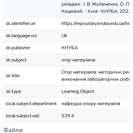
укладачі : І. В. Жупаненко, О. П.
Кошевий. - Київ : КНУБА, 2023. - 
dc.identifier.uri
https://repositary.knuba.edu.ua
dc.language.iso
Uk
dc.publisher
КНУБА
dc.subject
опір матеріалів
Опір матеріалів: методичні рек
dc.title
виконання лабораторних робіт
dc.type
Learning Object
local.subject.department
кафедра опору матеріалів
local.subject.udc
539.4
Файли