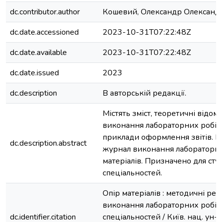
dc.contributor.author
Кошевий, Олександр Олександ
dc.date.accessioned
2023-10-31T07:22:48Z
dc.date.available
2023-10-31T07:22:48Z
dc.date.issued
2023
dc.description
В авторській редакції.
Містять зміст, теоретичні відомо
виконання лабораторних робіт з
приклади оформлення звітів. Н
dc.description.abstract
журнал виконання лабораторни
матеріалів. Призначено для студ
спеціальностей.
Опір матеріалів : методичні ре
виконання лабораторних робіт :
dc.identifier.citation
спеціальностей / Київ. нац. ун-т б