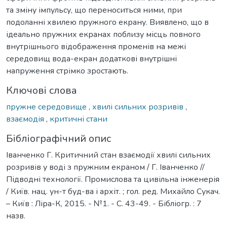
та зміну імпульсу, що переноситься ними, при
подоланні хвилею пружного екрану. Виявлено, що в
ідеально пружних екранах поблизу місць повного
внутрішнього відображення променів на межі
середовищ вода-екран додаткові внутрішні
напруження стрімко зростають.
Ключові слова
пружне середовище
,
хвилі сильних розривів
,
взаємодія
,
критичні стани
Бібліографічний опис
Іванченко Г. Критичний стан взаємодії хвилі сильних
розривів у воді з пружним екраном / Г. Іванченко //
Підводні технології. Промислова та цивільна інженерія
/ Київ. нац. ун-т буд-ва і архіт. ; гол. ред. Михайло Сукач.
– Київ : Ліра-К, 2015. - №1. - С. 43-49. - Бібліогр. : 7
назв.