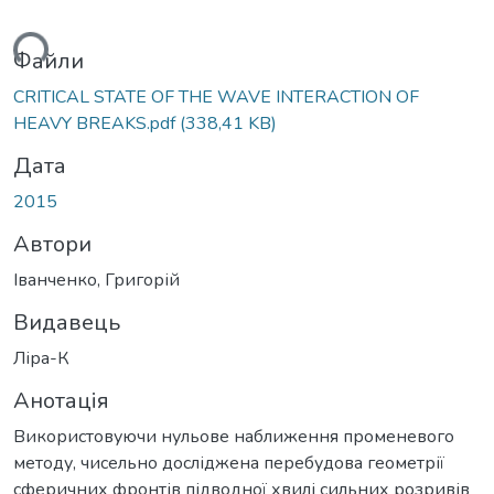
ться...
Файли
CRITICAL STATE OF THE WAVE INTERACTION OF
HEAVY BREAKS.pdf
(338,41 KB)
Дата
2015
Автори
Іванченко, Григорій
Видавець
Ліра-К
Анотація
Використовуючи нульове наближення променевого
методу, чисельно досліджена перебудова геометрії
сферичних фронтів підводної хвилі сильних розривів