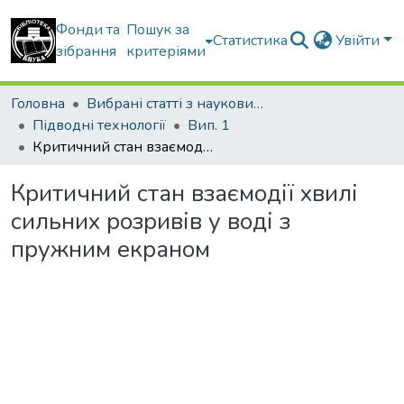
Фонди та
Пошук за
Статистика
Увійти
зібрання
критеріями
Головна
Вибрані статті з наукових збірників КНУБА
Підводні технології
Вип. 1
Критичний стан взаємодії хвилі сильних розривів у воді з пружним екраном
Критичний стан взаємодії хвилі
сильних розривів у воді з
пружним екраном