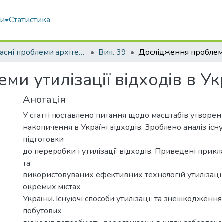
ми
Статистика
Сучасні проблеми архітектури та містобудування
Вип. 39
и утилізації відходів в Ук
Анотація
У статті поставлено питання щодо масштабів утворен
накопичення в Україні відходів. Зроблено аналіз іс
підготовки
до переробки і утилізації відходів. Приведені при
та
використовуваних ефективних технологій утилізації
окремих містах
України. Існуючі способи утилізації та знешкодженн
побутових