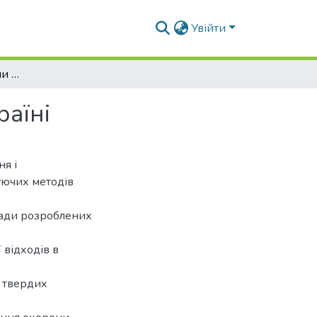
Увійти
Дослідження проблеми утилізації відходів в Україні
раїні
ня і
нуючих методів
клади розроблених
 відходів в
я твердих