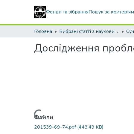
Фонди та зібрання
Пошук за критерія
Головна
Вибрані статті з наукових збірників КНУБА
Дослідження проблем
Вантажиться...
Файли
201539-69-74.pdf
(443,49 KB)