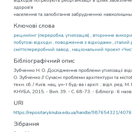
відходів потребують реорганізації в цілях забезпе
здоров’я
населення та запобігання забрудненню навколишнь
Ключові слова
рециклінг (переробка, утилізація)
,
вторинне викор
побутові відходи
,
поводження з відходами
,
сталий
сміттєпереробний завод
,
національний проект «Чист
Бібліографічний опис
Зубченко Н. О. Дослідження проблеми утилізації відхо
О. Зубченко // Сучасні проблеми архітектури та місто
техн. сб. / Київ. нац. ун-т буд-ва і архіт. ; відп. ред. М.
КНУБА, 2015. - Вип. 39. - С. 68-73. - Бібліогр : 6 назв
URI
https://repositary.knuba.edu.ua/handle/987654321/4076
Зібрання