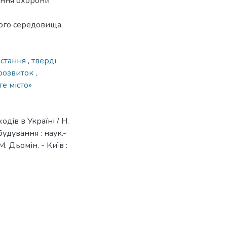
чення охорони
ого середовища.
истання
,
тверді
 розвиток
,
е місто»
дів в Україні / Н.
будування : наук.-
 М. Дьомін. - Київ :
.