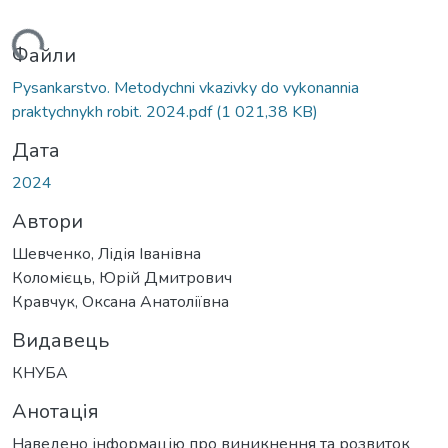
житься...
Файли
Pysankarstvo. Metodychni vkazivky do vykonannia
praktychnykh robit. 2024.pdf
(1 021,38 KB)
Дата
2024
Автори
Шевченко, Лідія Іванівна
Коломієць, Юрій Дмитрович
Кравчук, Оксана Анатоліївна
Видавець
КНУБА
Анотація
Наведено інформацію про виникнення та розвиток