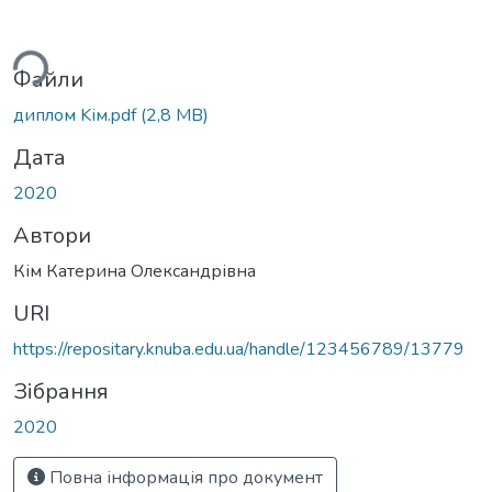
ься...
Файли
диплом Kім.pdf
(2,8 MB)
Дата
2020
Автори
Кім Катерина Олександрівна
URI
https://repositary.knuba.edu.ua/handle/123456789/13779
Зібрання
2020
Повна інформація про документ