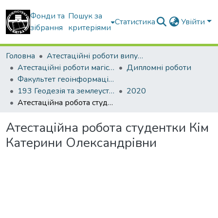
Фонди та
Пошук за
Статистика
Увійти
зібрання
критеріями
Головна
Атестаційні роботи випускників
Атестаційні роботи магістрів
Дипломні роботи
Факультет геоінформаційних систем та управління територіями
193 Геодезія та землеустрій. Геоінформаційні системи і технології
2020
Атестаційна робота студентки Кім Катерини Олександрівни
Атестаційна робота студентки Кім
Катерини Олександрівни