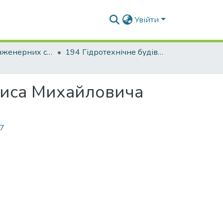
Увійти
Факультет інженерних систем та екології
194 Гідротехнічне будівництво, водна інженерія та водні технології. Водогосподарське будівництво і управління водними ресурсами та системами
ниса Михайловича
17