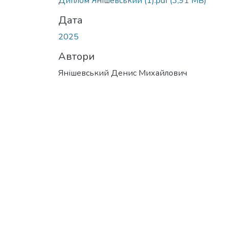
Диплом Янішевський (1).pdf
(3,91 MB)
Дата
2025
Автори
Янішевський Денис Михайлович