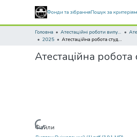
Фонди та зібрання
Пошук за критерія
Головна
Атестаційні роботи випускників
2025
Атестаційна робота студента Янішевського Дениса Михайловича
Атестаційна робота
Вантажиться...
Файли