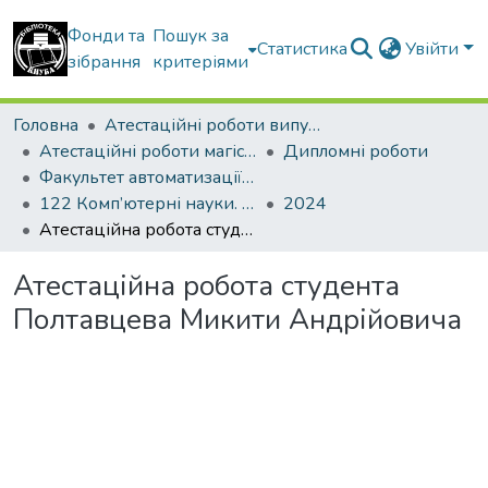
Фонди та
Пошук за
Статистика
Увійти
зібрання
критеріями
Головна
Атестаційні роботи випускників
Атестаційні роботи магістрів
Дипломні роботи
Факультет автоматизації і інформаційних технологій
122 Комп’ютерні науки. Управління проектами
2024
Атестаційна робота студента Полтавцева Микити Андрійовича
Атестаційна робота студента
Полтавцева Микити Андрійовича