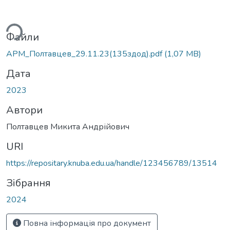
ься...
Файли
АРМ_Полтавцев_29.11.23(135здод).pdf
(1,07 MB)
Дата
2023
Автори
Полтавцев Микита Андрійович
URI
https://repositary.knuba.edu.ua/handle/123456789/13514
Зібрання
2024
Повна інформація про документ