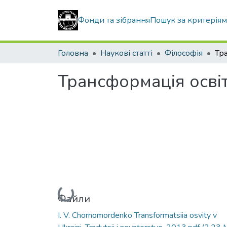
Фонди та зібрання
Пошук за критерія
Головна
Наукові статті
Філософія
Трансформація освіти
Вантажиться...
Файли
I. V. Chornomordenko Transformatsiia osvity v