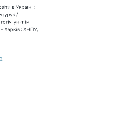
іти в Україні :
уцурук /
огіч. ун-т ім.
 - Харків : ХНПУ,
42