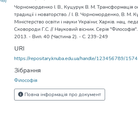
MB)
Чорноморденко І. В., Куцурук В. М. Трансформація осв
традиції і новаторство. / І. В. Чорноморденко, В. М. К
Міністерство освіти і науки України; Харків. нац. педаг
Сковороди Г.С. // Науковий вісник. Серія "Філософія".
2013. - Вип. 40 (Частина 2). - С. 239-249
URI
https://repositary.knuba.edu.ua/handle/123456789/157
Зібрання
Філософія
Повна інформація про документ