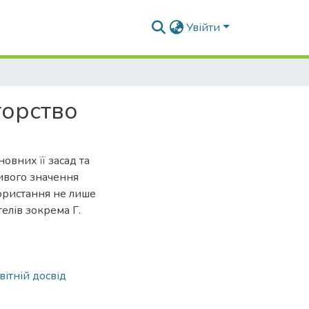
Увійти
торство
новних її засад та
ливого значення
користання не лише
телів зокрема Г.
вітній досвід