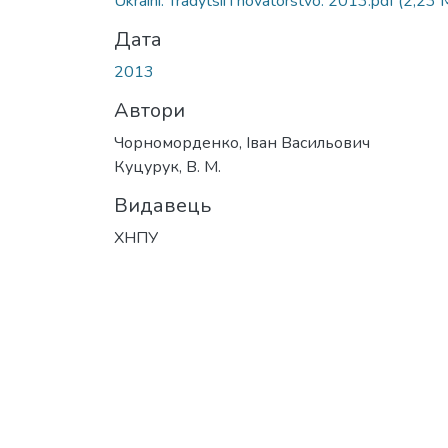
Ukraini. Tradytsii i novatorstvo. 2013.pdf
(2,23 
Дата
2013
Автори
Чорноморденко, Іван Васильович
Куцурук, В. М.
Видавець
ХНПУ