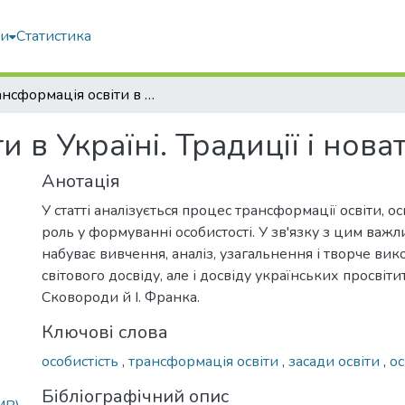
ми
Статистика
Трансформація освіти в Україні. Традиції і новаторство
 в Україні. Традиції і нова
Анотація
У статті аналізується процес трансформації освіти, ос
роль у формуванні особистості. У зв'язку з цим важ
набуває вивчення, аналіз, узагальнення і творче ви
світового досвіду, але і досвіду українських просвіти
Сковороди й І. Франка.
Ключові слова
особистість
,
трансформація освіти
,
засади освіти
,
ос
Бібліографічний опис