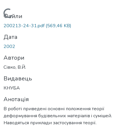
Вантажиться...
Файли
200213-24-31.pdf
(569,46 KB)
Дата
2002
Автори
Сівко, В.Й.
Видавець
КНУБА
Анотація
В роботі приведені основні положення теорії
деформування будівельних матеріалів i сумішей.
Наводяться приклади застосування теорії.