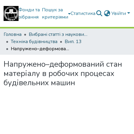
Фонди та
Пошук за
Статистика
Увійти
зібрання
критеріями
Головна
Вибрані статті з наукових збірників КНУБА
Техніка будівництва
Вип. 13
Напружено–деформований стан матеріалу в робочих процесах будівельних машин
Напружено–деформований стан
матеріалу в робочих процесах
будівельних машин