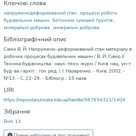
Ключові слова
напруженодеформований стан
,
процеси роботи
будівельних машин
,
бетонних сумішей ґрунтів
,
мінеральні добрива
,
мінеральні добрива
Бібліографічний опис
Сівко В. Й. Напружено–деформований стан матеріалу в
робочих процесах будівельних машин / В. Й. Сівко //
Техніка будівництва : наук.-техн. журн. / Київ. нац. ун-т
буд-ва і архіт. ; гол. ред. І. І. Назаренко. - Київ, 2002. -
№13. - С. 22-29. - Бібліогр. : 15 назв.
URI
https://repositary.knuba.edu.ua/handle/987654321/1404
Зібрання
Вип. 13
Повна інформація про документ