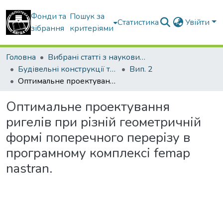
Фонди та
Пошук за
Статистика
Увійти
зібрання
критеріями
Головна
Вибрані статті з наукових збірників КНУБА
Будівельні конструкції теорія і практика
Вип. 2
Оптимальне проектування ригелів при різній геометричній формі поперечного перерізу в програмному комплексі femap nastran.
Оптимальне проектування
ригелів при різній геометричній
формі поперечного перерізу в
програмному комплексі femap
nastran.