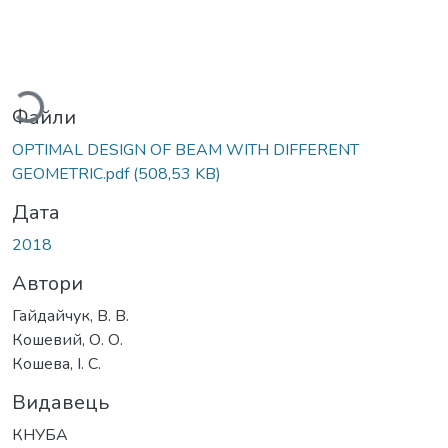
житься...
Файли
OPTIMAL DESIGN OF BEAM WITH DIFFERENT
GEOMETRIC.pdf
(508,53 KB)
Дата
2018
Автори
Гайдайчук, В. В.
Кошевий, О. О.
Кошева, І. С.
Видавець
КНУБА