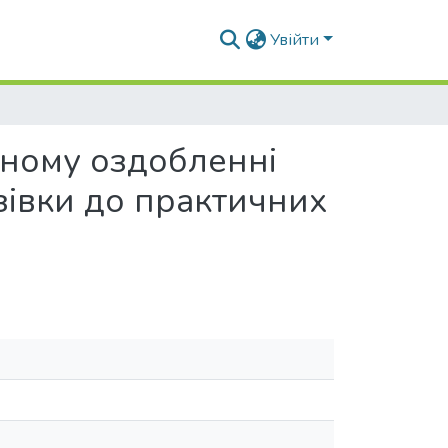
Увійти
вному оздобленні
азівки до практичних