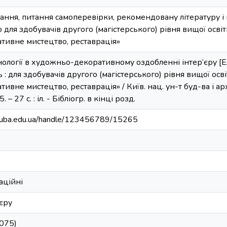
вдання, питання самоперевірки, рекомендовану літературу 
 для здобувачів другого (магістерського) рівня вищої осві
тивне мистецтво, реставрація»
ології в художньо-декоративному оздобленні інтер’єру [Ел
 : для здобувачів другого (магістерського) рівня вищої осв
ивне мистецтво, реставрація» / Київ. нац. ун-т буд-ва і архі
– 27 с. : іл. - Бібліогр. в кінці розд.
.knuba.edu.ua/handle/123456789/15265
аційні
єру
(075)