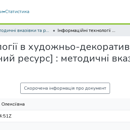
ми
Статистика
Методичні вказівки та рекомендації
Інформаційні технології в художньо-декоративному оздобленні інтер’єру [Електронний ресурс] : методичні вказівки до практичних занять
логії в художньо-декорати
ний ресурс] : методичні вк
Скорочена інформація про документ
 Олексіївна
4:51Z