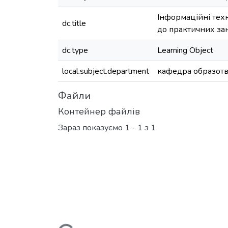
Інформаційні техн
dc.title
до практичних за
dc.type
Learning Object
local.subject.department
кафедра образотво
Файли
Контейнер файлів
Зараз показуємо
1 - 1 з 1