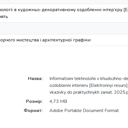
ології в художньо-декоративному оздобленні інтер’єру [Е
нять
рчого мистецтва і архітектурної графіки
Назва:
Informatsiini tekhnolohii v khudozhno-
ozdoblenni interieru [Elektronnyi resurs
vkazivky do praktychnykh zaniat. 2025.
Розмір:
4,73 MB
Формат:
Adobe Portable Document Format