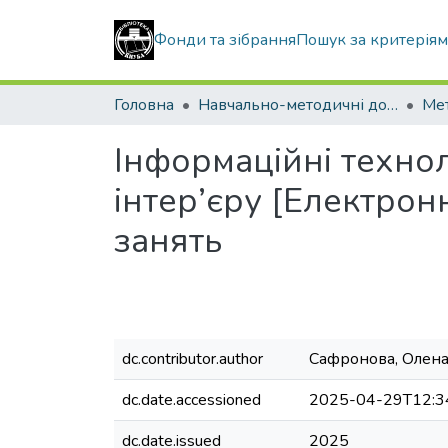
Фонди та зібрання
Пошук за критерія
Головна
Навчально-методичні документи
Інформаційні техно
інтер’єру [Електрон
занять
dc.contributor.author
Сафронова, Олена
dc.date.accessioned
2025-04-29T12:3
dc.date.issued
2025