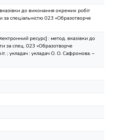
і вказівки до виконання окремих робіт
ти за спеціальністю 023 «Образотворче
ектронний ресурс] : метод. вказівки до
іти за спец. 023 «Образотворче
т. ; укладач : укладач О. О. Сафронова. –