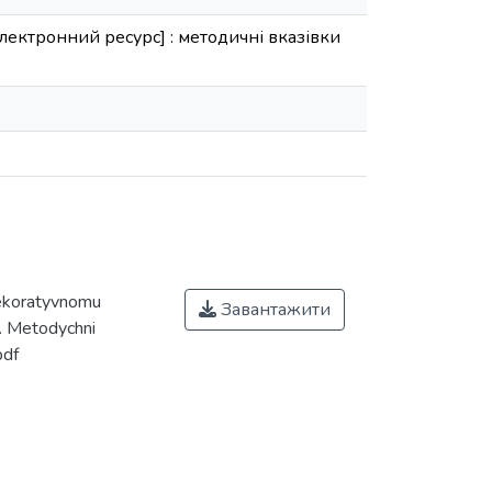
лектронний ресурс] : методичні вказівки
dekoratyvnomu
Завантажити
]. Metodychni
pdf