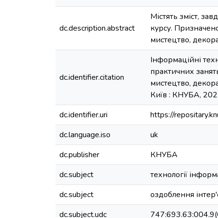
Містять зміст, за
dc.description.abstract
курсу. Призначено
мистецтво, декора
Інформаційні техн
практичних занять
dc.identifier.citation
мистецтво, декорат
Київ : КНУБА, 2025. 
dc.identifier.uri
https://repositary
dc.language.iso
uk
dc.publisher
КНУБА
dc.subject
технології інформ
dc.subject
оздоблення інтер'
dc.subject.udc
747:693.63:004.9