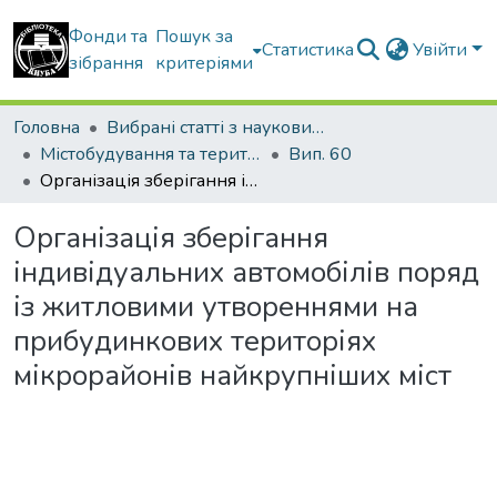
Фонди та
Пошук за
Статистика
Увійти
зібрання
критеріями
Головна
Вибрані статті з наукових збірників КНУБА
Містобудування та територіальне планування
Вип. 60
Організація зберігання індивідуальних автомобілів поряд із житловими утвореннями на прибудинкових територіях мікрорайонів найкрупніших міст
Організація зберігання
індивідуальних автомобілів поряд
із житловими утвореннями на
прибудинкових територіях
мікрорайонів найкрупніших міст