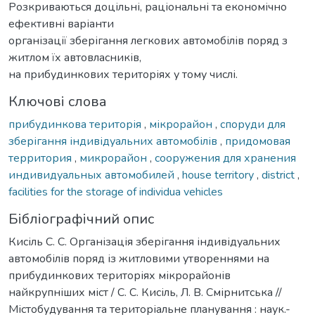
Розкриваються доцільні, раціональні та економічно
ефективні варіанти
організації зберігання легкових автомобілів поряд з
житлом їх автовласників,
на прибудинкових територіях у тому числі.
Ключові слова
прибудинкова територія
,
мікрорайон
,
споруди для
зберігання індивідуальних автомобілів
,
придомовая
территория
,
микрорайон
,
сооружения для хранения
индивидуальных автомобилей
,
house territorу
,
district
,
facilities for the storage of individua vehicles
Бібліографічний опис
Кисіль С. С. Організація зберігання індивідуальних
автомобілів поряд із житловими утвореннями на
прибудинкових територіях мікрорайонів
найкрупніших міст / С. С. Кисіль, Л. В. Смірнитська //
Містобудування та територіальне планування : наук.-