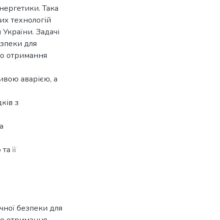
нергетики. Така
них технологій
України. Задачі
езпеки для
до отримання
ивою аварією, а
ків з
а
та її
ічної безпеки для