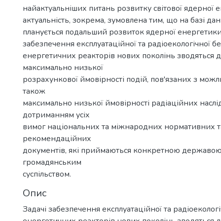
найактуальніших питань розвитку світової ядерної е
актуальність, зокрема, зумовлена тим, що на базі да
планується подальший розвиток ядерної енергетики 
забезпечення експлуатаційної та радіоекологічної б
енергетичних реакторів нових поколінь зводяться 
максимально низької
розрахункової ймовірності подій, пов'язаних з можл
також
максимально низької ймовірності радіаційних наслід
дотриманням усіх
вимог національних та міжнародних нормативних т
рекомендаційних
документів, які приймаються конкретною державою 
громадянським
суспільством.
Опис
Задачі забезпечення експлуатаційної та радіоеколог