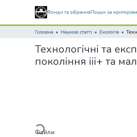
Фонди та зібрання
Пошук за критерія
Головна
Наукові статті
Екологія
Технологічні та екс
покоління iii+ та м
Вантажиться...
Файли