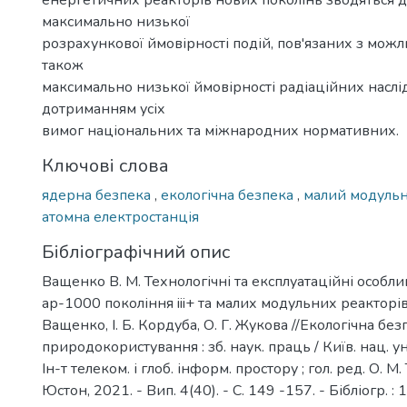
енергетичних реакторів нових поколінь зводяться 
максимально низької
розрахункової ймовірності подій, пов'язаних з можл
також
максимально низької ймовірності радіаційних наслід
дотриманням усіх
вимог національних та міжнародних нормативних.
Ключові слова
ядерна безпека
,
екологічна безпека
,
малий модуль
атомна електростанція
Бібліографічний опис
Ващенко В. М. Технологічні та експлуатаційні особли
ар-1000 покоління iii+ та малих модульних реакторів
Ващенко, І. Б. Кордуба, О. Г. Жукова //Екологічна без
природокористування : зб. наук. праць / Київ. нац. ун-
Ін-т телеком. і глоб. інформ. простору ; гол. ред. О. М.
Юстон, 2021. - Вип. 4(40). - С. 149 -157. - Бібліогр. : 