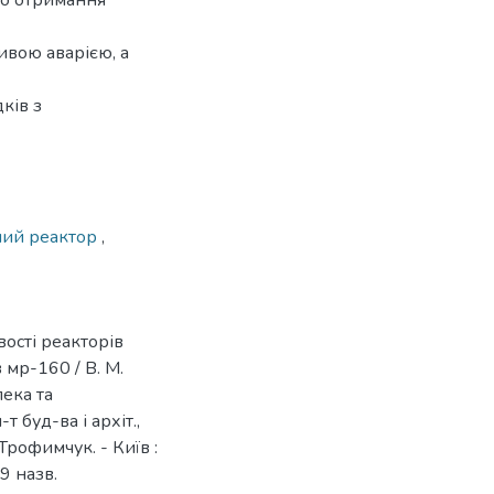
до отримання
ивою аварією, а
ків з
ний реактор
,
вості реакторів
 мр-160 / В. М.
пека та
т буд-ва і архіт.,
 Трофимчук. - Київ :
19 назв.