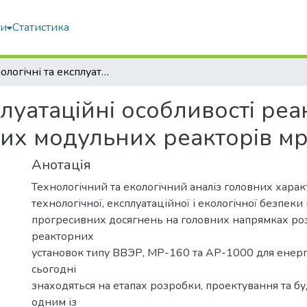
ми
Статистика
Технологічні та експлуатаційні особливості реакторів ар-1000 покоління iii+ та малих модульних реакторів мр-160
плуатаційні особливості реа
алих модульних реакторів м
Анотація
Технологічний та екологічний аналіз головних хара
технологічної, експлуатаційної і екологічної безпеки 
прогресивних досягнень на головних напрямках ро
реакторних
установок типу ВВЭР, МР-160 та АР-1000 для енерг
сьогодні
знаходяться на етапах розробки, проектування та бу
одним із