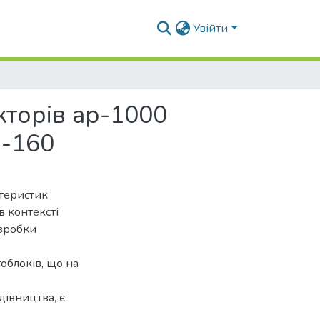
Увійти
кторів ар-1000
р-160
ктеристик
в контексті
зробки
облоків, що на
дівництва, є