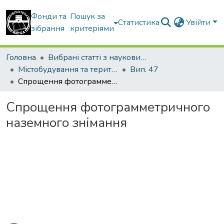
Фонди та
Пошук за
Статистика
Увійти
зібрання
критеріями
Головна
Вибрані статті з наукових збірників КНУБА
Містобудування та територіальне планування
Вип. 47
Спрощення фотограмметричного наземного знімання
Спрощення фотограмметричного
наземного знімання
житься...