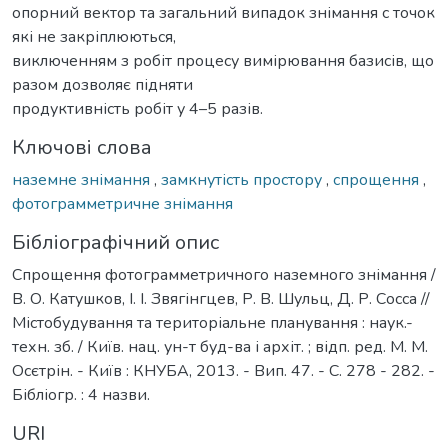
опорний вектор та загальний випадок знімання с точок
які не закріплюються,
виключенням з робіт процесу вимірювання базисів, що
разом дозволяє підняти
продуктивність робіт у 4–5 разів.
Ключові слова
наземне знімання
,
замкнутість простору
,
спрощення
,
фотограмметричне знімання
Бібліографічний опис
Спрощення фотограмметричного наземного знімання /
В. О. Катушков, І. І. Звягінгцев, Р. В. Шульц, Д. Р. Сосса //
Містобудування та територіальне планування : наук.-
техн. зб. / Київ. нац. ун-т буд-ва і архіт. ; відп. ред. М. М.
Осєтрін. - Київ : КНУБА, 2013. - Вип. 47. - С. 278 - 282. -
Бібліогр. : 4 назви.
URI