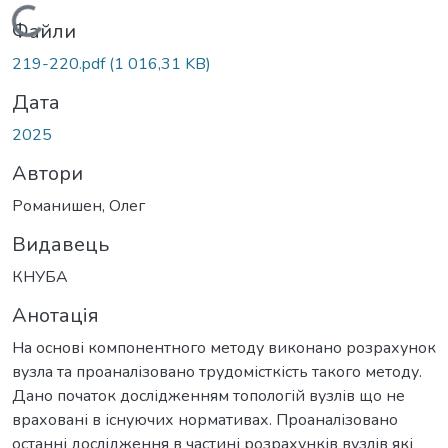
Вантажиться...
Файли
219-220.pdf
(1 016,31 KB)
Дата
2025
Автори
Романишен, Олег
Видавець
КНУБА
Анотація
На основі компонентного методу виконано розрахунок
вузла та проаналізовано трудомісткість такого методу.
Дано початок дослідженням топологій вузлів що не
враховані в існуючих нормативах. Проаналізовано
останні дослідження в частині розрахунків вузлів які