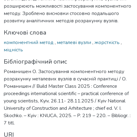
розширюють можливості застосування компонентного
методу. Зроблено висновки стосовно подальшого
розвитку аналітичних методів розрахунку вузлів.
Ключові слова
компонентний метод
,
металеві вузли
,
жорсткість
,
міцність
Бібліографічний опис
Романишен О. Застосування компонентного методу
розрахунку металевих вузлів в сучасній практиці / О.
Романишен // Build Master Class 2025 : Conference
proceedings international scientific – practical conference of
young scientists, Kyiv, 26.11- 28.11.2025 / Kyiv National
University of Construction and Arhitecture ; chief ed. V. I.
Skochko. – Kyiv : KNUCA, 2025. – P. 219 – 220. – Bibliogr. :
7 titl.
URI