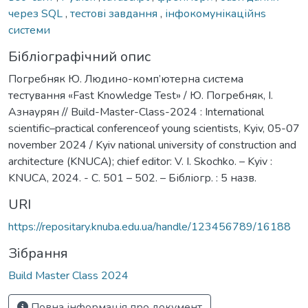
через SQL
,
тестові завдання
,
інфокомунікаційнs
системи
Бібліографічний опис
Погребняк Ю. Людино-комп’ютерна система
тестування «Fast Knowledge Test» / Ю. Погребняк, І.
Азнаурян // Build-Master-Class-2024 : International
scientific–practical conferenceof young scientists, Kyiv, 05-07
november 2024 / Kyiv national university of construction and
architecture (KNUCA); chief editor: V. I. Skochko. – Kyiv :
KNUCA, 2024. - С. 501 – 502. – Бібліогр. : 5 назв.
URI
https://repositary.knuba.edu.ua/handle/123456789/16188
Зібрання
Build Master Class 2024
Повна інформація про документ