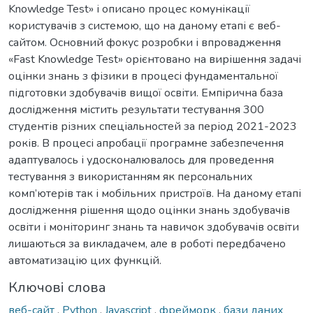
Knowledge Test» і описано процес комунікації
користувачів з системою, що на даному етапі є веб-
сайтом. Основний фокус розробки і впровадження
«Fast Knowledge Test» орієнтовано на вирішення задачі
оцінки знань з фізики в процесі фундаментальної
підготовки здобувачів вищої освіти. Емпірична база
дослідження містить результати тестування 300
студентів різних спеціальностей за період 2021-2023
років. В процесі апробації програмне забезпечення
адаптувалось і удосконалювалось для проведення
тестування з використанням як персональних
комп’ютерів так і мобільних пристроїв. На даному етапі
дослідження рішення щодо оцінки знань здобувачів
освіти і моніторинг знань та навичок здобувачів освіти
лишаються за викладачем, але в роботі передбачено
автоматизацію цих функцій.
Ключові слова
веб-сайт
,
Python
,
Javascript
,
фрейморк
,
бази даних