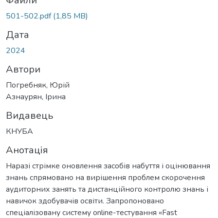
иться...
Файли
501-502.pdf
(1,85 MB)
Дата
2024
Автори
Погребняк, Юрій
Азнаурян, Ірина
Видавець
КНУБА
Анотація
Наразі стрімке оновлення засобів набуття і оцінювання
знань спрямовано на вирішення проблем скорочення
аудиторних занять та дистанційного контролю знань і
навичок здобувачів освіти. Запропоновано
спеціалізовану систему online-тестування «Fast