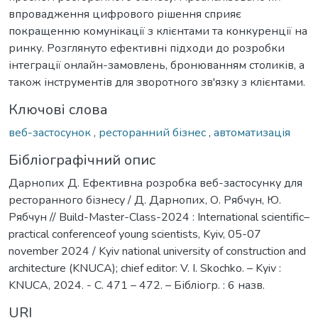
впровадження цифрового рішення сприяє
покращенню комунікації з клієнтами та конкуренції на
ринку. Розглянуто ефективні підходи до розробки
інтеграції онлайн-замовлень, бронюванням столиків, а
також інструментів для зворотного зв'язку з клієнтами.
Ключові слова
веб-застосунок
,
ресторанний бізнес
,
автоматизація
Бібліографічний опис
Дарнопих Д. Ефективна розробка веб-застосунку для
ресторанного бізнесу / Д. Дарнопих, О. Рябчун, Ю.
Рябчун // Build-Master-Class-2024 : International scientific–
practical conferenceof young scientists, Kyiv, 05-07
november 2024 / Kyiv national university of construction and
architecture (KNUCA); chief editor: V. I. Skochko. – Kyiv :
KNUCA, 2024. - С. 471 – 472. – Бібліогр. : 6 назв.
URI