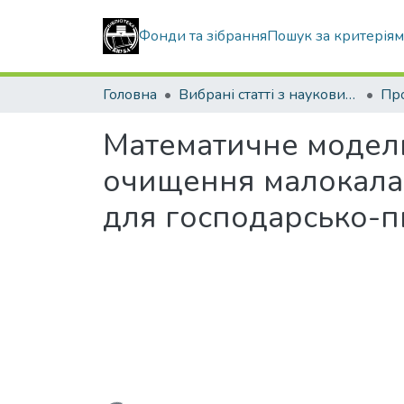
Фонди та зібрання
Пошук за критерія
Головна
Вибрані статті з наукових збірників КНУБА
Математичне модел
очищення малокала
для господарсько-п