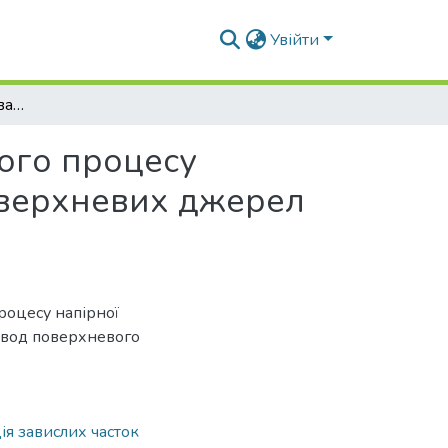
Увійти
Математичне моделювання напірно-флотаційного процесу очищення малокаламутних кольорових вод поверхневих джерел для господарсько-питного водопостачання
ого процесу
верхневих джерел
роцесу напірної
 вод поверхневого
я завислих часток