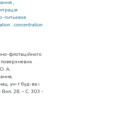
чання
,
нтрація
о-питьевое
tation
,
concentration
рно-флотаційного
 поверхневих
О. А.
чання,
нац. ун-т буд-ва і
 Вип. 28. – С. 303 -