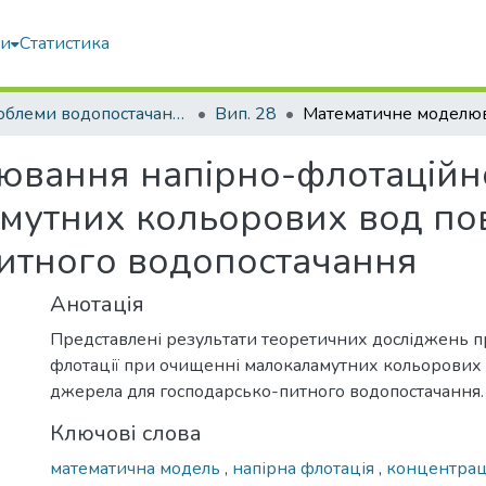
ми
Статистика
Проблеми водопостачання, водовідведення та гідравліки
Вип. 28
ювання напірно-флотаційн
мутних кольорових вод по
итного водопостачання
Анотація
Представлені результати теоретичних досліджень п
флотації при очищенні малокаламутних кольорових
джерела для господарсько-питного водопостачання.
Ключові слова
математична модель
,
напірна флотація
,
концентраці