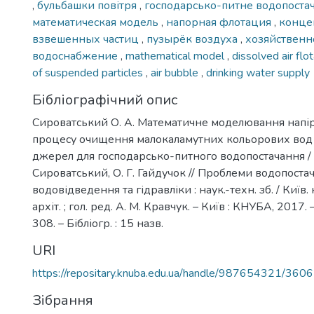
,
бульбашки повітря
,
господарсько-питне водопоста
математическая модель
,
напорная флотация
,
конце
взвешенных частиц
,
пузырёк воздуха
,
хозяйственн
водоснабжение
,
mathematical model
,
dissolved air flo
of suspended particles
,
air bubble
,
drinking water supply
Бібліографічний опис
Сироватський О. А. Математичне моделювання напі
процесу очищення малокаламутних кольорових вод
джерел для господарсько-питного водопостачання / 
Сироватський, О. Г. Гайдучок // Проблеми водопоста
водовідведення та гідравліки : наук.-техн. зб. / Київ. 
архіт. ; гол. ред. А. М. Кравчук. – Київ : КНУБА, 2017. –
308. – Бібліогр. : 15 назв.
URI
https://repositary.knuba.edu.ua/handle/987654321/3606
Зібрання