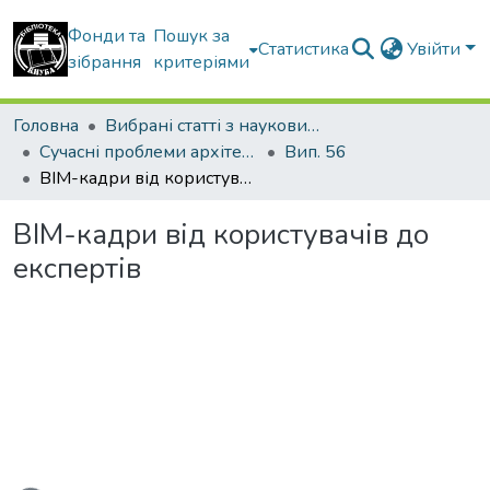
Фонди та
Пошук за
Статистика
Увійти
зібрання
критеріями
Головна
Вибрані статті з наукових збірників КНУБА
Сучасні проблеми архітектури та містобудування
Вип. 56
ВІМ-кадри від користувачів до експертів
ВІМ-кадри від користувачів до
експертів