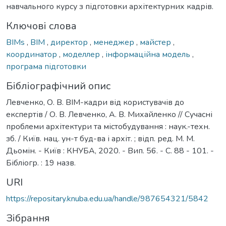
навчального курсу з підготовки архітектурних кадрів.
Ключові слова
BIMs
,
BIM
,
директор
,
менеджер
,
майстер
,
координатор
,
моделлер
,
інформаційна модель
,
програма підготовки
Бібліографічний опис
Левченко, О. В. ВІМ-кадри від користувачів до
експертів / О. В. Левченко, А. В. Михайленко // Сучасні
проблеми архітектури та містобудування : наук.-техн.
зб. / Київ. нац. ун-т буд-ва і архіт. ; відп. ред. М. М.
Дьомін. - Київ : КНУБА, 2020. - Вип. 56. - С. 88 - 101. -
Бібліогр. : 19 назв.
URI
https://repositary.knuba.edu.ua/handle/987654321/5842
Зібрання