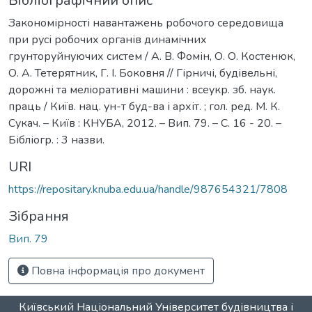
Бібліографічний опис
Закономірності навантажень робочого середовища
при русі робочих органів динамічних
грунторуйнуючих систем / А. В. Фомін, О. О. Костенюк,
О. А. Тетерятник, Г. І. Боковня // Гірничі, будівельні,
дорожні та меліоративні машини : всеукр. зб. наук.
праць / Київ. нац. ун-т буд-ва і архіт. ; гол. ред. М. К.
Сукач. – Київ : КНУБА, 2012. – Вип. 79. – С. 16 - 20. –
Бібліогр. : 3 назви.
URI
https://repositary.knuba.edu.ua/handle/987654321/7808
Зібрання
Вип. 79
Повна інформація про документ
Київський Національний Університет будівництва і