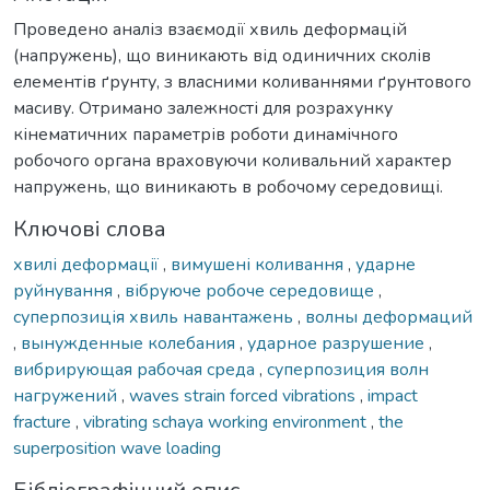
Проведено аналіз взаємодії хвиль деформацій
(напружень), що виникають від одиничних сколів
елементів ґрунту, з власними коливаннями ґрунтового
масиву. Отримано залежності для розрахунку
кінематичних параметрів роботи динамічного
робочого органа враховуючи коливальний характер
напружень, що виникають в робочому середовищі.
Ключові слова
хвилі деформації
,
вимушені коливання
,
ударне
руйнування
,
вібруюче робоче середовище
,
суперпозиція хвиль навантажень
,
волны деформаций
,
вынужденные колебания
,
ударное разрушение
,
вибрирующая рабочая среда
,
суперпозиция волн
нагружений
,
waves strain forced vibrations
,
impact
fracture
,
vibrating schaya working environment
,
the
superposition wave loading