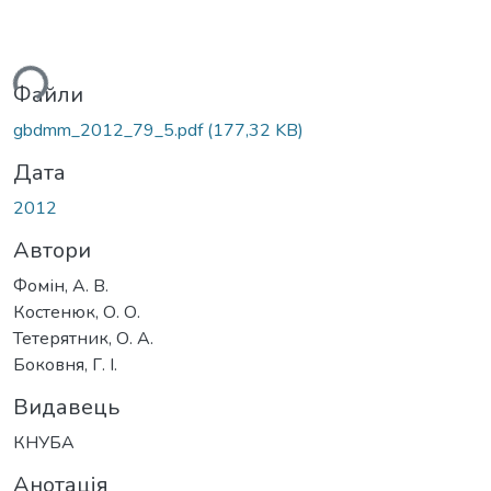
ься...
Файли
gbdmm_2012_79_5.pdf
(177,32 KB)
Дата
2012
Автори
Фомін, А. В.
Костенюк, О. О.
Тетерятник, О. А.
Боковня, Г. І.
Видавець
КНУБА
Анотація