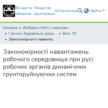
Фонди та
Пошук за
Статистика
Увійти
зібрання
критеріями
Головна
Вибрані статті з наукових збірників КНУБА
Гірничі, будівельні, дорожні та меліоративні машини
Вип. 79
Закономірності навантажень робочого середовища при русі робочих органів динамічних грунторуйнуючих систем
Закономірності навантажень
робочого середовища при русі
робочих органів динамічних
грунторуйнуючих систем